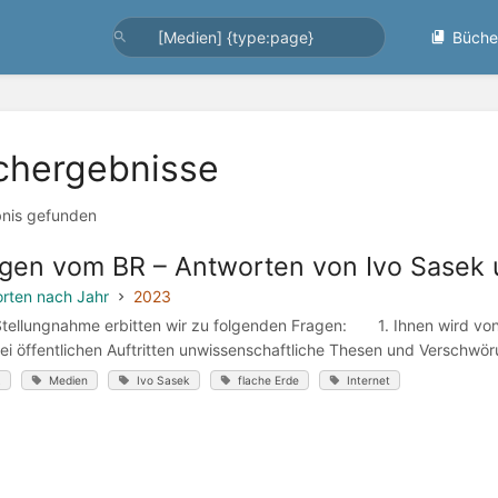
Büche
chergebnisse
bnis gefunden
gen vom BR – Antworten von Ivo Sasek 
rten nach Jahr
2023
Stellungnahme erbitten wir zu folgenden Fragen: 1. Ihnen wird vo
ei öffentlichen Auftritten unwissenschaftliche Thesen und Verschwörun
R
Medien
Ivo Sasek
flache Erde
Internet