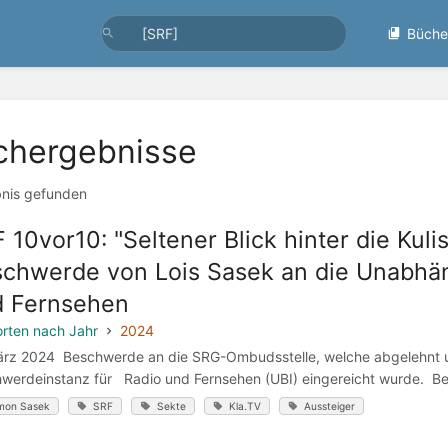
Büche
chergebnisse
bnis gefunden
 10vor10: "Seltener Blick hinter die Kul
chwerde von Lois Sasek an die Unabhän
d Fernsehen
rten nach Jahr
2024
ärz 2024 Beschwerde an die SRG-Ombudsstelle, welche abgelehnt u
werdeinstanz für Radio und Fernsehen (UBI) eingereicht wurde. Bet
mon Sasek
SRF
Sekte
Kla.TV
Aussteiger