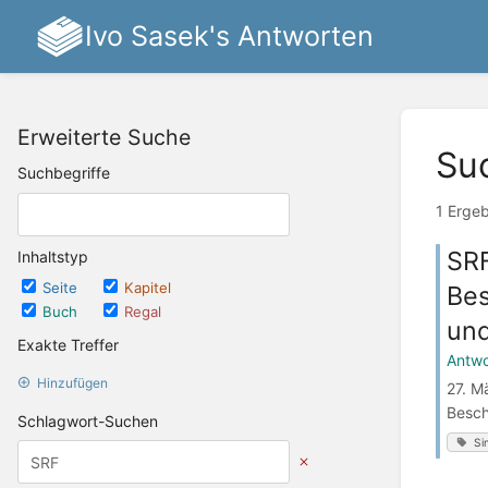
Ivo Sasek's Antworten
Erweiterte Suche
Su
Suchbegriffe
1 Erge
SRF
Inhaltstyp
Seite
Kapitel
Bes
Buch
Regal
un
Exakte Treffer
Antwo
Hinzufügen
27. M
Besch
Schlagwort-Suchen
Si