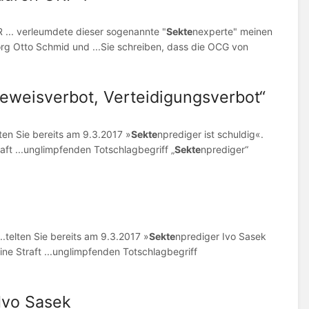
R ... verleumdete dieser sogenannte "
Sekte
nexperte" meinen
rg Otto Schmid und ...Sie schreiben, dass die OCG von
Beweisverbot, Verteidigungsverbot“
elten Sie bereits am 9.3.2017 »
Sekte
nprediger ist schuldig«.
aft ...unglimpfenden Totschlagbegriff „
Sekte
nprediger“
..telten Sie bereits am 9.3.2017 »
Sekte
nprediger Ivo Sasek
ine Straft ...unglimpfenden Totschlagbegriff
Ivo Sasek