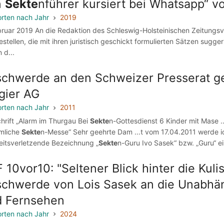
n
Sekte
nführer kursiert bei Whatsapp“ 
rten nach Jahr
2019
bruar 2019 An die Redaktion des Schleswig-Holsteinischen Zeitungsv
estellen, die mit ihren juristisch geschickt formulierten Sätzen sugge
 d...
chwerde an den Schweizer Presserat geg
gier AG
rten nach Jahr
2011
schrift „Alarm im Thurgau Bei
Sekte
n-Gottesdienst 6 Kinder mit Mase ..
mliche
Sekte
n-Messe“ Sehr geehrte Dam ...t vom 17.04.2011 werde ic
keitsverletzende Bezeichnung „
Sekte
n-Guru Ivo Sasek“ bzw. „Guru“ ei.
 10vor10: "Seltener Blick hinter die Kul
chwerde von Lois Sasek an die Unabhän
d Fernsehen
rten nach Jahr
2024