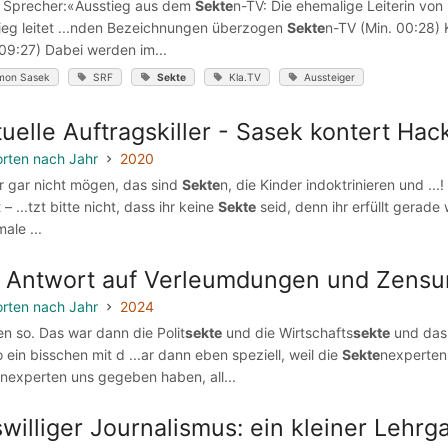
10 Sprecher:«Ausstieg aus dem
Sekte
n-TV: Die ehemalige Leiterin vo
ieg leitet ...nden Bezeichnungen überzogen
Sekte
n-TV (Min. 00:28)
 09:27) Dabei werden im...
mon Sasek
SRF
Sekte
Kla.TV
Aussteiger
tuelle Auftragskiller - Sasek kontert Hac
rten nach Jahr
2020
wir gar nicht mögen, das sind
Sekte
n, die Kinder indoktrinieren und ...!
 – ...tzt bitte nicht, dass ihr keine
Sekte
seid, denn ihr erfüllt gerade 
ale ...
 Antwort auf Verleumdungen und Zensur
rten nach Jahr
2024
ren so. Das war dann die Polit
sekte
und die Wirtschafts
sekte
und das 
o ein bisschen mit d ...ar dann eben speziell, weil die
Sekte
nexperten,
nexperten uns gegeben haben, all...
williger Journalismus: ein kleiner Lehr