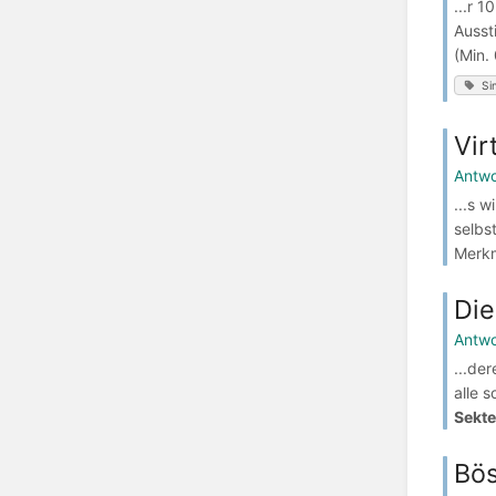
...r 
Ausst
(Min.
Si
Vir
Antwo
...s 
selbst
Merkm
Die
Antwo
...de
alle s
Sekte
Bös