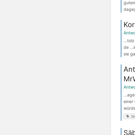
gutem
dageg
Kor
Antwo
...tol
de ...
sie g
Ant
Mr
Antwo
...ag
einer
würde
Si
Säb