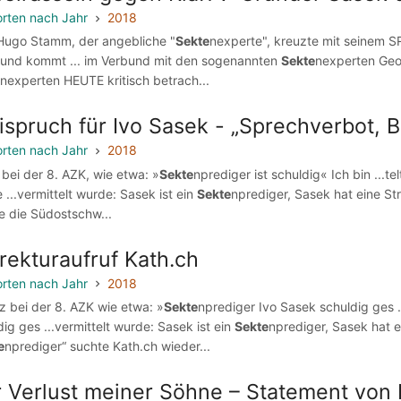
rten nach Jahr
2018
. Hugo Stamm, der angebliche "
Sekte
nexperte", kreuzte mit seinem S
 und kommt ... im Verbund mit den sogenannten
Sekte
nexperten Geo
nexperten HEUTE kritisch betrach...
ispruch für Ivo Sasek - „Sprechverbot, 
rten nach Jahr
2018
z bei der 8. AZK, wie etwa: »
Sekte
nprediger ist schuldig« Ich bin ...t
 ...vermittelt wurde: Sasek ist ein
Sekte
nprediger, Sasek hat eine Str
e die Südostschw...
rekturaufruf Kath.ch
rten nach Jahr
2018
lz bei der 8. AZK wie etwa: »
Sekte
nprediger Ivo Sasek schuldig ges .
dig ges ...vermittelt wurde: Sasek ist ein
Sekte
nprediger, Sasek hat e
e
nprediger“ suchte Kath.ch wieder...
 Verlust meiner Söhne – Statement von 