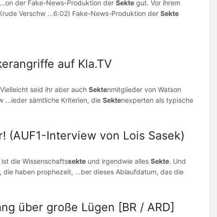
n ...on der Fake-News-Produktion der
Sekte
gut. Vor ihrem
 Krude Verschw ...6:02) Fake-News-Produktion der
Sekte
kerangriffe auf Kla.TV
 Vielleicht seid ihr aber auch
Sekte
nmitglieder von Watson
w ...ieder sämtliche Kriterien, die
Sekte
nexperten als typische
! (AUF1-Interview von Lois Sasek)
ist die Wissenschafts
sekte
und irgendwie alles
Sekte
. Und
 die haben prophezeit, ...ber dieses Ablaufdatum, das die
gang über große Lügen [BR / ARD]