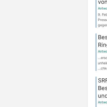
vo
Antwo
9. Fe
Press
gegen
Bes
Rin
Antwo
...er
unhei
...ch
SRF
Bes
un
Antwo