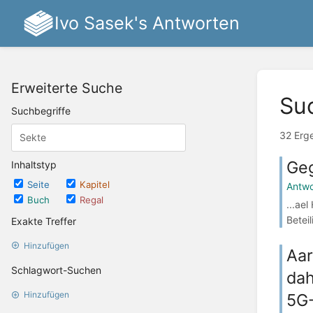
Ivo Sasek's Antworten
Erweiterte Suche
Su
Suchbegriffe
32 Erg
Geg
Inhaltstyp
Seite
Kapitel
Antwo
Buch
Regal
...ae
Betei
Exakte Treffer
Hinzufügen
Aar
Schlagwort-Suchen
dah
Hinzufügen
5G-