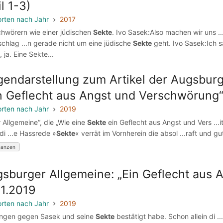
il 1-3)
rten nach Jahr
2017
schwörern wie einer jüdischen
Sekte
. Ivo Sasek:Also machen wir uns .
schlag ...n gerade nicht um eine jüdische
Sekte
geht. Ivo Sasek:Ich sa
 ja. Eine Sekte...
endarstellung zum Artikel der Augsburg
n Geflecht aus Angst und Verschwörung
rten nach Jahr
2019
r Allgemeine“, die „Wie eine
Sekte
ein Geflecht aus Angst und Vers ..
 di ...e Hassrede »
Sekte
« verrät im Vornherein die absol ...raft und 
nanzen
sburger Allgemeine: „Ein Geflecht aus
11.2019
rten nach Jahr
2019
tlungen gegen Sasek und seine
Sekte
bestätigt habe. Schon allein di .