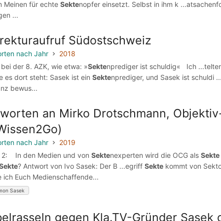
 Meinen für echte
Sekte
nopfer einsetzt. Selbst in ihm k ...atsache
en ...
rekturaufruf Südostschweiz
rten nach Jahr
2018
z bei der 8. AZK, wie etwa: »
Sekte
nprediger ist schuldig« Ich ...telte
ie es dort steht: Sasek ist ein
Sekte
nprediger, und Sasek ist schuldi 
anz bewus...
worten an Mirko Drotschmann, Objekti
Wissen2Go)
rten nach Jahr
2019
e 2: In den Medien und von
Sekte
nexperten wird die OCG als
Sekte
Sekte
? Antwort von Ivo Sasek: Der B ...egriff
Sekte
kommt von Sektor.
 ich Euch Medienschaffende...
mon Sasek
elrasseln gegen Kla.TV-Gründer Sasek 