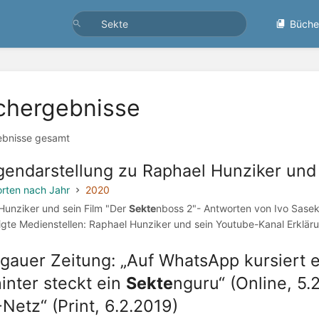
Büche
chergebnisse
ebnisse gesamt
endarstellung zu Raphael Hunziker und 
rten nach Jahr
2020
l Hunziker und sein Film "Der
Sekte
nboss 2"- Antworten von Ivo Sasek
ligte Medienstellen: Raphael Hunziker und sein Youtube-Kanal Erkläru
gauer Zeitung: „Auf WhatsApp kursiert 
inter steckt ein
Sekte
nguru“ (Online, 5
Netz“ (Print, 6.2.2019)