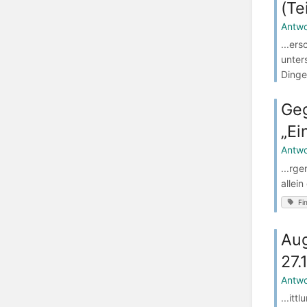
(Te
Antwo
...er
unter
Dinge,
Geg
„Ei
Antwo
...rge
allein
Fi
Aug
27.
Antwo
...it