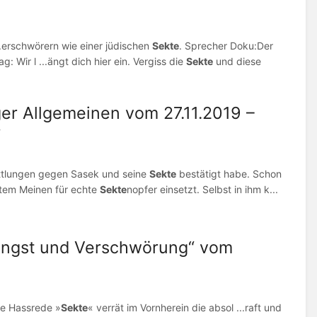
..erschwörern wie einer jüdischen
Sekte
. Sprecher Doku:Der
g: Wir l ...ängt dich hier ein. Vergiss die
Sekte
und diese
er Allgemeinen vom 27.11.2019 –
“
.ittlungen gegen Sasek und seine
Sekte
bestätigt habe. Schon
gutem Meinen für echte
Sekte
nopfer einsetzt. Selbst in ihm k...
 Angst und Verschwörung“ vom
..e Hassrede »
Sekte
« verrät im Vornherein die absol ...raft und