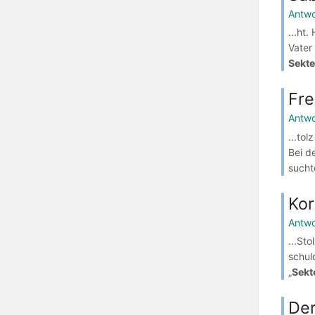
Antwo
...ht
Vater
Sekte
Fre
Antwo
...tol
Bei de
sucht
Kor
Antwo
...Sto
schul
„
Sekt
Der