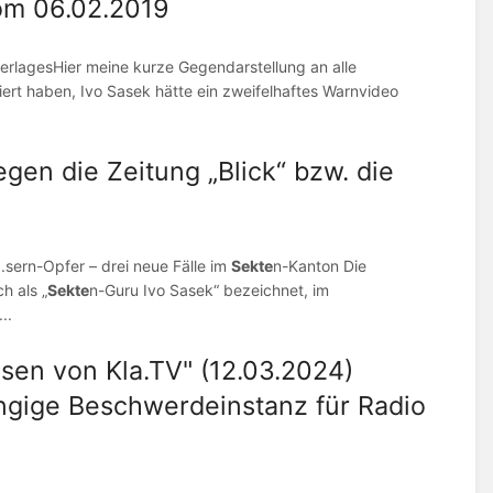
vom 06.02.2019
erlagesHier meine kurze Gegendarstellung an alle
riert haben, Ivo Sasek hätte ein zweifelhaftes Warnvideo
en die Zeitung „Blick“ bzw. die
.sern-Opfer – drei neue Fälle im
Sekte
n-Kanton Die
h als „
Sekte
n-Guru Ivo Sasek“ bezeichnet, im
..
issen von Kla.TV" (12.03.2024)
gige Beschwerdeinstanz für Radio