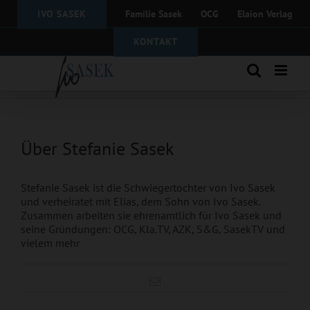
Zum
IVO SASEK
Familie Sasek
OCG
Elaion Verlag
Inhalt
springen
KONTAKT
Über
Stefanie Sasek
Stefanie Sasek ist die Schwiegertochter von Ivo Sasek
und verheiratet mit Elias, dem Sohn von Ivo Sasek.
Zusammen arbeiten sie ehrenamtlich für Ivo Sasek und
seine Gründungen: OCG, Kla.TV, AZK, S&G, SasekTV und
vielem mehr
E-
Buch: Herr der
Mail