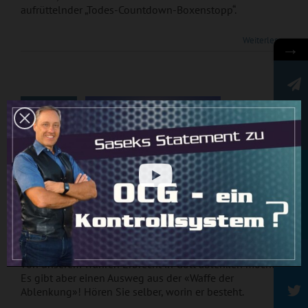
aufrüttelnder „Todes-Countdown-Boxenstopp“.
„Ablenkung als
Weiterlesen
→
Waffe“ – Predigt
von Ivo Sasek
3
Newsletter
09, 2022
„Ablenkung als Waffe“ – Predigt von Ivo
Rundbrief
Sasek
Ivo Sasek zeigt auf, wie der Feind uns von allen Seiten
von unserem wahren Erbrecht in Gott ablenken möchte.
Es gibt aber einen Ausweg aus der «Waffe der
Ablenkung»! Hören Sie selber, worin er besteht.