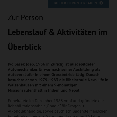
BILDER HERUNTERLADEN
Zur Person
Le
benslauf & Aktivitä
ten im
Überblick
Ivo Sasek (geb. 1956 in Zürich) ist ausgebildeter
Automechaniker. Er war nach seiner Ausbildung als
Autoverkäufer in einem Grossbetrieb tätig. Danach
besuchte er von 1979-1983 die Bibelschule New-Life in
Walzenhausen mit einem 9-monatigen
Missionsaufenthalt in Indien und Nepal.
Er heiratete im Dezember 1983 Anni und gründete die
Rehabilitationsarbeit „Obadja“ für Drogen- u.
Alkoholabhängige, sowie psychisch leidende Menschen.
Er betrieb mit einem 7-köpfigen Team über 16 Jahre