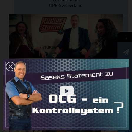
UPF-Switzerland
→
Newsletter
Ivo Saseks Interview
im Kulturstudio
Rundbrief