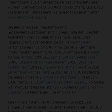
international auf. An dutzenden Grossveranstaltungen
wurden und werden 100’000de von Büchern, CDs, DVDs
kostenlos an Interessierte weitergegeben (mehr unter
www.elaion-verlag.ch
).
Die jährlichen Freundestreffen und
Grossevangelisationen sind Höhepunkte der jüngsten
Aktivitäten von Ivo Saek und seinem Team. Er ist
Regisseur und Drehbuchautor bei
Panorama-Film
verschiedener
Musicals
, 8 Filme, davon 2 Kinofilme
(Monumentalfilme mit 700-1’500 Komparsen) „
Helden
sterben anders
“ (2006), „
Sophie und der Sektenboss
“
(2008), „
Karma ich komme wieder
“ (2010), „
Kosima-
perfekt naiv
“ (2011), „
Männer stiehlt man nicht
“ (2014),
„
Im Anfang war das Herz
“ (2016). Im Jahr 2018 startete
die neue Filmserie „
Viereint geht’s besser
“ und im Jahr
2020 folgte Teil 2 „
Ahnungslose töten besser
„. Ivo Saske
war Produzent des neusten Doku-Dramas
„Gemeinsam –
Einsam
.“ von Panorama-Film und Kla.TV
Alle Filme sind in über 8 Sprachen übersetzt. Seit
einigen Jahren arbeitet Ivo unter anderem mit über 200