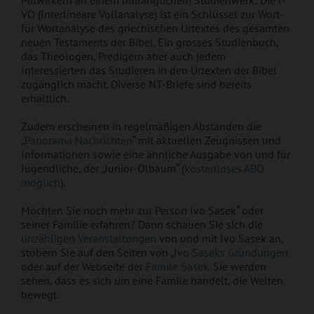
Mitwirkern an einem umfänglichem Studienwerk: Die I-
VO (Interlineare Vollanalyse) ist ein Schlüssel zur Wort-
für Wortanalyse des griechischen Urtextes des gesamten
neuen Testaments der Bibel. Ein grosses Studienbuch,
das Theologen, Predigern aber auch jedem
Interessierten das Studieren in den Urtexten der Bibel
zugänglich macht. Diverse NT-Briefe sind bereits
erhältlich.
Zudem erscheinen in regelmäßigen Abständen die
„
Panorama Nachrichten
“ mit aktuellen Zeugnissen und
Informationen sowie eine ähnliche Ausgabe von und für
Jugendliche, der „Junior-Ölbaum“ (
kostenloses ABO
möglich
).
Möchten Sie noch mehr zur Person Ivo Sasek“ oder
seiner Familie erfahren? Dann schauen Sie sich die
unzähligen Veranstaltungen
von und mit Ivo Sasek an,
stöbern Sie auf den Seiten von „
Ivo Saseks Gründungen
oder auf der Webseite der
Famile Sasek.
Sie werden
sehen, dass es sich um eine Famile handelt, die Welten
bewegt.