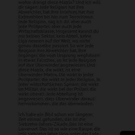
wohin drängt diese Matrix? Und ich will
dir sagen: Jede Religion hat ihre
Abweichler, hat ihre Irrlehrer, hat ihre
Extremisten bis hin zum Terrorismus.
Jede Religion, sag ich dir, aber auch
jede Politpartei, aber auch jede
Wirtschaftsklasse. Insgesamt kannst du
mir keinen Sektor, kein Abteil, keine
Liga nennen auf der Welt, wo nicht
genau dasselbe passiert. So wie jede
Religion ihre Abweichler hat, ihre
Irrgänger, die vom Ursprung wegführen
in etwas Falsches, so ist jede Religion
auf ihre Überwinder angewiesen. Und
diese Matrix, die wirkt, ist eine
Überwinder-Matrix. Die wirkt in jeder
Politpartei, die wirkt in jeder Religion, in
jeder wirtschaftlichen Sphäre; die wirkt
im Militär, die wirkt bei der Polizei, die
wirkt überall. Jede Abteilung ist
angewiesen, dass Überwinder daraus
hervorkommen, die das überwinden.
Ich habe ein Bild schon vor längerer
Zeit einmal gefunden, das ist die
Siebzehn-Jahres-Zikade. Das ist eine
Larvenart. Das ist so wie eine Raupe, die
lebt siebzehn Jahre lang unter der Erde.