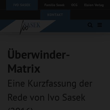
Zum
IVO SASEK
Familie Sasek
OCG
Elaion Verlag
Inhalt
springen
KONTAKT
Überwinder-
Matrix
Eine Kurzfassung der
Rede von Ivo Sasek