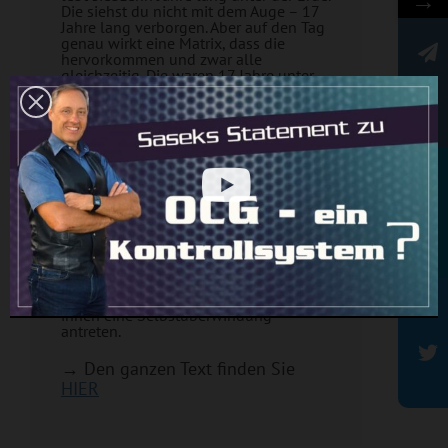
→
Die siehst du nicht mit dem Auge – 17
Jahre lang verborgen. Aber auf den Tag
genau wirkt eine Matrix, dass die
hervorkommen und zwar alle
gleichzeitig. Die waren 17 Jahre unter
Newsletter
dem Boden und im gleichen Moment
(und zwar über Kilometer hinweg, über
Länder hinweg) kommen die plötzlich
alle hervor und streben an den Bäumen
hoch. Sie klettern hoch in die
Baumwipfel, fressen sich dort voll und
bekommen Flügel. Sie verwandeln sich,
siehst du. Und genau eine Analogie
dazu ist das, was ich sage: Das
Rundbrief
geschieht hier auf allen sämtlichen
Ebenen auf der Erde. Jetzt ist so eine
Umwandlung im Gange, wo Menschen
in einer Überwinder-Matrix drin sind,
wo sie begreifen: Jeder muss nach
innen eine Selbstüberwindung
antreten.
→ Den ganzen Text finden Sie
HIER