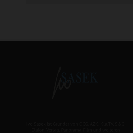
Ivo Sasek ist Gründer von OCG, AZK, Kla.TV, S&G,
Elaion-Verlag, Panorama-Film und weiteren