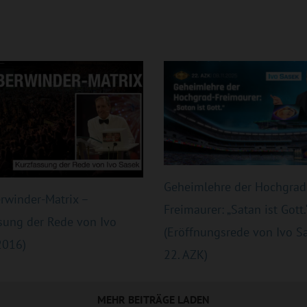
Geheimlehre der Hochgrad
rwinder-Matrix –
Freimaurer: „Satan ist Gott.
sung der Rede von Ivo
(Eröffnungsrede von Ivo Sa
2016)
22. AZK)
MEHR BEITRÄGE LADEN