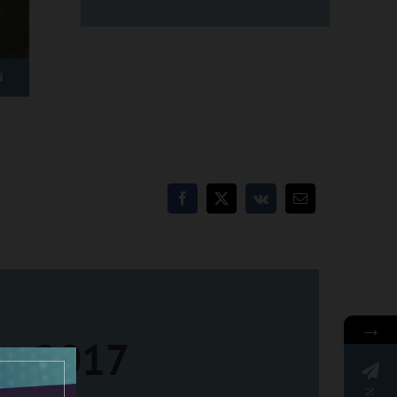
N
→
fen2017