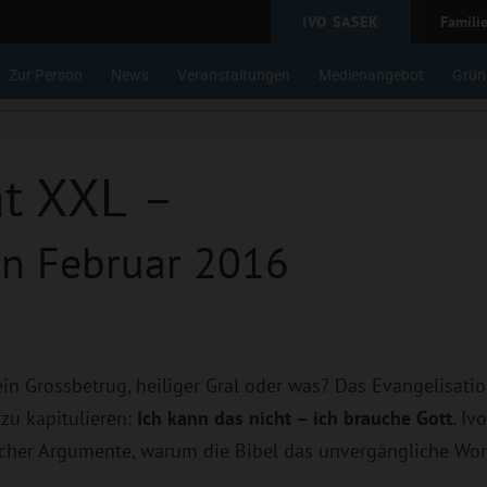
IVO SASEK
Famili
Zur Person
News
Veranstaltungen
Medienangebot
Grün
at XXL
–
en Februar 2016
ein Grossbetrug, heiliger Gral oder was?
Das Evangelisatio
 zu kapitulieren:
Ich kann das nicht – ich brauche Gott.
Ivo
licher Argumente,
warum die Bibel das unvergängliche Wort