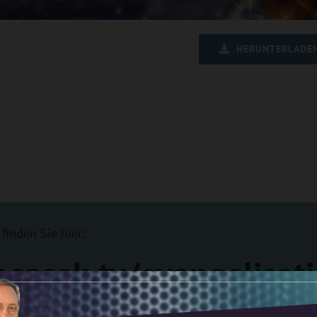
HERUNTERLADE
finden Sie hier:
.sasek.tv/evangelisat