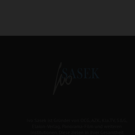
Ivo Sasek ist Gründer von OCG, AZK, Kla.TV, S&G,
Elaion-Verlag, Panorama-Film und weiteren
Institutionen. Diese zielen in ihrer Gesamtheit