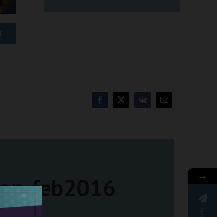
N
→
ion-feb2016