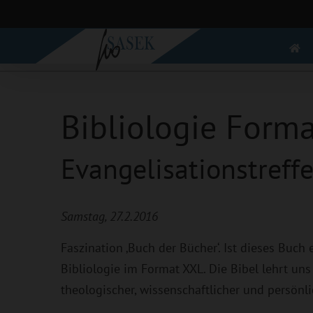
Zum
Inhalt
springen
Bibliologie Form
Evangelisatio
ns
treff
Samstag, 27.2.2016
Faszination ‚Buch der Bücher‘. Ist dieses Buch 
Bibliologie im Format XXL. Die Bibel lehrt uns
theologischer, wissenschaftlicher und persön