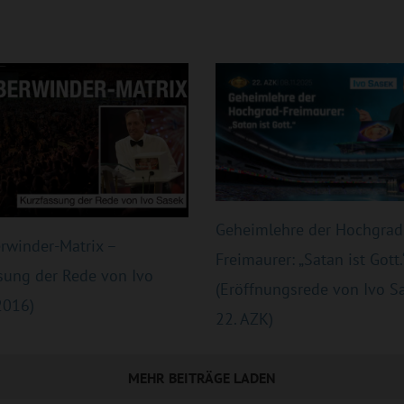
Geheimlehre der Hochgrad
rwinder-Matrix –
Freimaurer: „Satan ist Gott.
sung der Rede von Ivo
(Eröffnungsrede von Ivo Sa
2016)
22. AZK)
MEHR BEITRÄGE LADEN