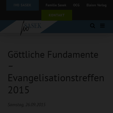
Zum
IVO SASEK
Familie Sasek
OCG
Elaion Verlag
Inhalt
springen
KONTAKT
Göttliche Fundamente
–
Evangelisationstreffen
2015
Samstag, 26.09.2015