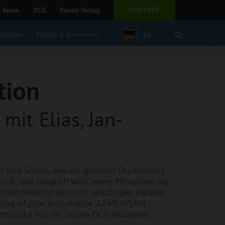
e Sasek
OCG
Elaion Verlag
KONTAKT
dungen
Fragen & Antworten
DE
tion
mit Elias, Jan-
er und Söhne, wie ein gelebter Organismus
ksvoll, was möglich wird, wenn Menschen als
onen beherbergen und verpflegen. Parallel
 Making-of zum Dokudrama „GEMEINSAM
d entdecke mit der neuen OCG-Akademie