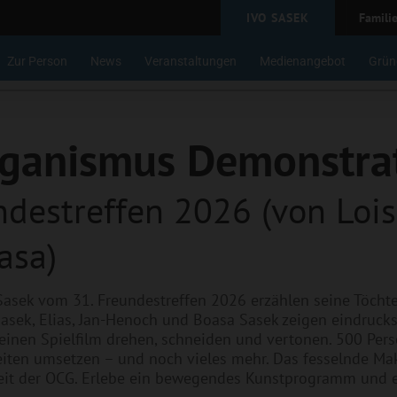
IVO SASEK
Famili
Zur Person
News
Veranstaltungen
Medienangebot
Grün
rganismus Demonstra
destreffen 2026 (von Lois 
asa)
asek vom 31. Freundestreffen 2026 erzählen seine Töcht
-Sasek, Elias, Jan-Henoch und Boasa Sasek zeigen eindruc
inen Spielfilm drehen, schneiden und vertonen. 500 Pers
beiten umsetzen – und noch vieles mehr. Das fesselnde
Arbeit der OCG. Erlebe ein bewegendes Kunstprogramm un