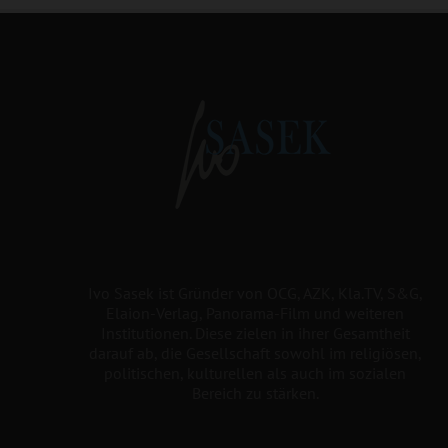
Ivo Sasek ist Gründer von OCG, AZK, Kla.TV, S&G,
Elaion-Verlag, Panorama-Film und weiteren
Institutionen. Diese zielen in ihrer Gesamtheit
darauf ab, die Gesellschaft sowohl im religiösen,
politischen, kulturellen als auch im sozialen
Bereich zu stärken.