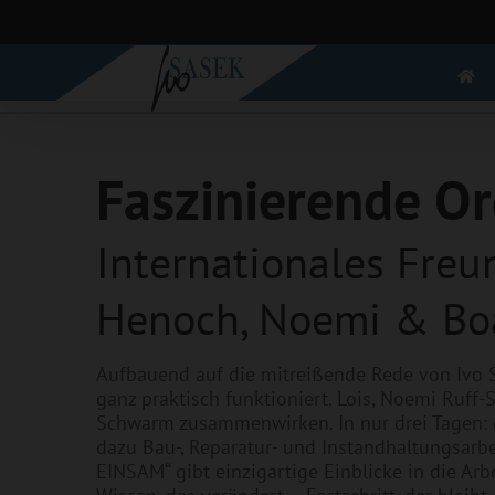
Zum
Inhalt
springen
Faszinierende O
Internationales Freun
Henoch, Noemi & Bo
Aufbauend auf die mitreißende Rede von Ivo S
ganz praktisch funktioniert. Lois, Noemi Ruff
Schwarm zusammenwirken. In nur drei Tagen: e
dazu Bau-, Reparatur- und Instandhaltungsar
EINSAM“ gibt einzigartige Einblicke in die 