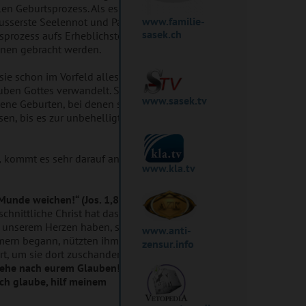
en Geburtsprozess. Als es dann
www.familie-
äusserste Seelennot und Panik.
sasek.ch
sprozess aufs Erheblichste
onen gebracht werden.
ie schon im Vorfeld alles
auben Gottes verwandelt. So
www.sasek.tv
 jene Geburten, bei denen sich die
en, bis es zur unbehelligten
,
kommt es sehr darauf an, wie wir
www.kla.tv
Munde weichen!“ (Jos. 1,8).
chnittliche Christ hat das Wort
in unserem Herzen haben, sondern
www.anti-
mern begann, nützten ihm seine
zensur.info
rt, um sie dort zuschanden werden
ehe nach eurem Glauben!“ (Mt.
Ich glaube, hilf meinem