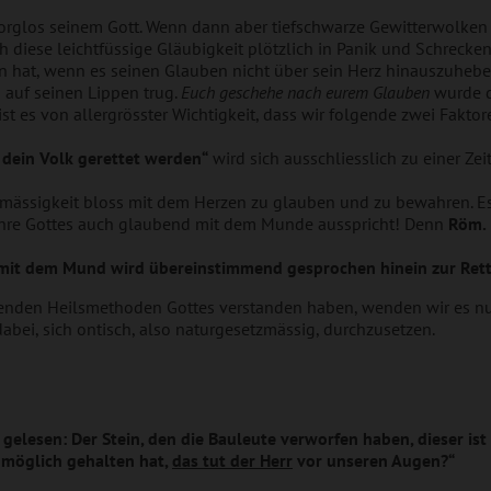
orglos seinem Gott. Wenn dann aber tiefschwarze Gewitterwolke
 diese leichtfüssige Gläubigkeit plötzlich in Panik und Schrecken.
n hat, wenn es seinen Glauben nicht über sein Herz hinauszuheb
auf seinen Lippen trug.
Euch geschehe nach eurem Glauben
wurde d
st es von allergrösster Wichtigkeit, dass wir folgende zwei Fakto
dein Volk gerettet werden“
wird sich ausschliesslich zu einer Zei
etzmässigkeit bloss mit dem Herzen zu glauben und zu bewahren. Es
 Ehre Gottes auch glaubend mit dem Munde ausspricht! Denn
Röm. 
d mit dem Mund wird übereinstimmend gesprochen hinein zur Rett
ifenden Heilsmethoden Gottes verstanden haben, wenden wir es n
dabei, sich ontisch, also naturgesetzmässig, durchzusetzen.
ten gelesen: Der Stein, den die Bauleute verworfen haben, dieser 
 möglich gehalten hat,
das tut der Herr
vor unseren Augen?“