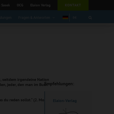
e Sasek
OCG
Elaion Verlag
KONTAKT
dungen
Fragen & Antworten
DE
t, seitdem irgendeine Nation
Empfehlungen:
den, jeder, den man im Buch
 du reden sollst.“ (2. Mose 4,12)
Elaion-Verlag