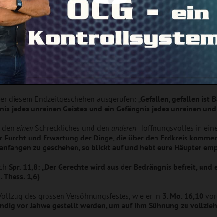
fahren ist, so durchwandert er dürre Orte, sucht Ruhe und finde
gegangen bin; und falls er es einladend vorfindet, geht er hin u
d wohnen dort; und das Ende jenes Menschen wird schlimmer als d
ehr Menschen sich von dieser hereineinbrechenden Wahrheit treffe
verbleibt den unsichtbaren bösen Mächten. Und auf diesem Weg we
chliessen, von immer übleren Mächten umlagert und traktiert. Dabe
rfällt man dem Stolz, und Hochmut kommt vor dem Fall.“
ber diesem Endzeitge­schehen ausgerufen:
„Gefallen, gefallen ist 
 jedes unreinen Geistes und ein Gefängnis jedes unreinen und 
den
einen
Schreckliches und den
anderen
Hoffnungsvolles in ein
Furcht und Erwartung der Dinge, die über den Erdkreis kommen
nfangen zu geschehen, so blickt auf und hebt eure Häupter empo
uch
Spr. 11,8:
„Der Gerechte wird aus der Bedrängnis befreit, und
. Thess. 1,6)
e Vollzug des grossen Versöhnungsfestes, wie er in
3. Mo. 16,10
vor
ebendig vor Jahwe gestellt werden, um auf ihm Sühnung zu vollzieh