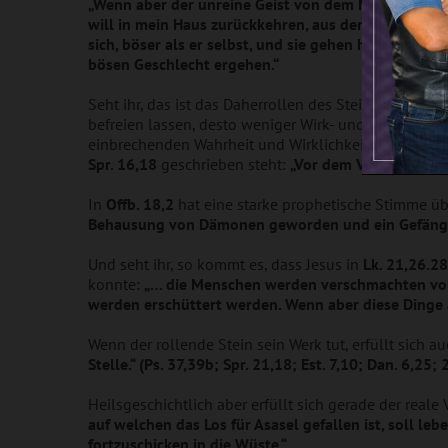
„Wenn aber der unreine Geist von dem Menschen ausge
will in mein Haus zurückkehren, aus dem ich heraus­
sich, böser als er selbst, und sie gehen hinein un
bösen Geschlecht ergehen.“
Seht ihr, das ist das Daherrollen des Steines. Je m
befreien lassen, desto weniger Wirk- und Wohnraum 
einbrechenden Wahrheit und Wirklichkeit Gottes vers
Spr. 16,18
geschrieben steht:
„Vor dem Verderben ve
In
Offb. 18,2
hat eine starke prophetische Stimme ü
Behausung von Dämonen geworden und ein Gefängnis
Und seht ihr, so kommt es, dass Jesus in
Lk. 21,26.28
konnte:
„… die Menschen werden verschmachten vor 
werden erschüttert werden. Wenn aber diese Dinge a
Wenn der rollende Stein sein Werk tut, erfüllt sich a
Stelle.“ (Ps. 37,39b; Spr. 21,18; Est. 7,10; Dan. 6,25; 2
Heilsgeschichtlich aber erfüllt sich gerade der real
auf welchen das Los für Asasel gefallen ist, soll l
fortzuschicken in die Wüste.“