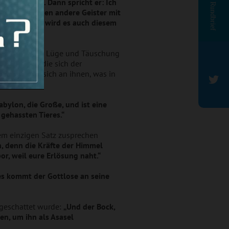
t sie nicht. Dann spricht er: Ich
Rundbrief
nd nimmt sieben andere Geister mit
er Anfang. So wird es auch diesem
n und von aller Lüge und Täuschung
rden alle, die sich der
i vollzieht sich an ihnen, was in
Babylon, die Große, und ist eine
gehassten Tieres.“
em einzigen Satz zusprechen
, denn die Kräfte der Himmel
r, weil eure Erlösung naht.“
 es kommt der Gottlose an seine
geschattet wurde:
„Und der Bock,
en, um ihn als Asasel