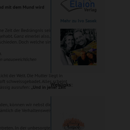
und mit dem Mund wird
Mehr zu Ivo Sasek
e Zeit der Bedrängnis sein, wie sie
ehabt. Ganz einerlei also, ob die
schieden. Doch welche sind das?
.
den unausweichlichen
ht der Welt. Die Mutter liegt in
oft schweissgebadet. Alles scheint
Weblinks:
ässig ausrufen:
„Und in jener Zeit
rden, können wir nebst diesem
 nämlich die Verhaltensweisen von
ntreten. In der unbesorgten