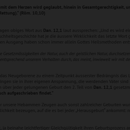
mit dem Herzen wird geglaubt, hinein in Gesamtgerechtigkeit, 
ettung).“ (Röm. 10,10)
Tagen obiges Wort aus
Dan. 12,1
laut aussprechen: „Und es wird ein
hheitsgeschichte hat je die äussere Wirklichkeit das letzte Wort g
zten Ausgang haben schon immer allein Gottes Heilsmethoden ent
re Gesetzmässigkeiten
der Natur, auch der geistlichen Natur, durchsetzen
 entsprechend unse
rem Verhalten durch, das meint, inwieweit wir mit 
das Neugeborene zu einem Zeitpunkt äusserster Bedrängnis das Lic
ingen sie in ihrer eigenen Anspannung, die werdenden Väter sind 
über jeder gelungenen Geburt den 2. Teil von
Dan. 12,1
gesetzm
uch aufgeschrieben findet.“
über unsere Hebammen Zeugen auch sonst zahlreicher Geburten wu
klichkeit bezeugen, auf die es bei jeder „Herausgeburt“ ankommt:
 ja beinahe leichtfertiger Gleichgültigkeit ihren Geburtsprozess a