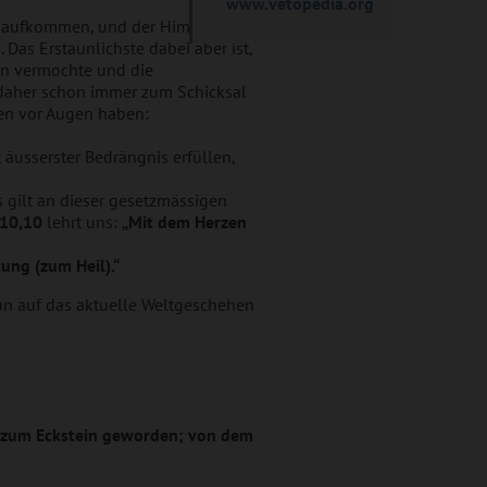
www.vetopedia.org
n aufkommen, und der Himmel auf
 Das Erstaunlichste dabei aber ist,
en vermochte und die
aher schon immer zum Schicksal
ren vor Augen haben:
t äusserster Bedrängnis erfüllen,
 gilt an dieser gesetzmässigen
10,10
lehrt uns:
„Mit dem Herzen
ung (zum Heil)
.“
un auf das aktuelle Weltgeschehen
ist zum Eckstein geworden; von dem