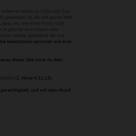
 indem er selber zu Licht und Salz
ch) geworden ist, der die ganze Welt
, dass wir, wie einst Mose, nicht
Je grösser eine innere oder
e immer wieder glaubend die uns
 die Gesetz­losen sprossen wie Gras
enau dieser Zeit wirst du dein
 dürfen
(2. Mose 4,12.15).
tgerechtigkeit, und mit dem Mund