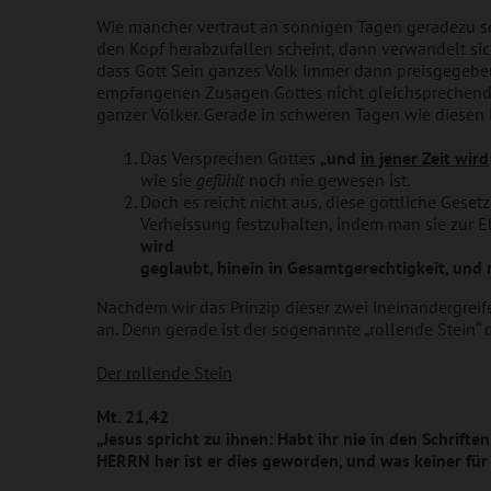
Wie mancher vertraut an sonnigen Tagen geradezu s
den Kopf herabzufallen scheint, dann verwandelt sich
dass Gott Sein ganzes Volk immer dann preisgegebe
empfangenen Zusagen Gottes nicht gleichsprechend 
ganzer Völker. Gerade in schweren Tagen wie diesen i
Das Versprechen Gottes
„und
in jener Zeit wird
wie sie
gefühlt
noch nie gewesen ist.
Doch es reicht nicht aus, diese göttliche Ges
Verheissung festzuhalten, indem man sie zur
wird
geglaubt, hinein in Gesamtgerechtigkeit, un
Nachdem wir das Prinzip dieser zwei ineinandergre
an. Denn gerade ist der sogenannte „rollende Stein“ 
Der rollende Stein
Mt. 21,42
„Jesus spricht zu ihnen: Habt ihr nie in den Schrif
HERRN her ist er dies geworden, und
was keiner für