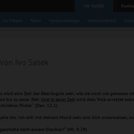
IVO SASEK
Famili
Zur Person
News
Veranstaltungen
Medienangebot
Grün
von Ivo Sasek
s wird eine Zeit der Bedrängnis sein, wie sie noch nie gewesen is
nd bis zu jener Zeit.
Und in jener Zeit
wird dein Volk errettet wer
chrieben findet.“ (Dan. 12,1)
ehe hin: Ich will mit deinem Mund sein und dich unterweisen, was
geschehe nach eurem Glauben!“ (
Mt. 9,29)