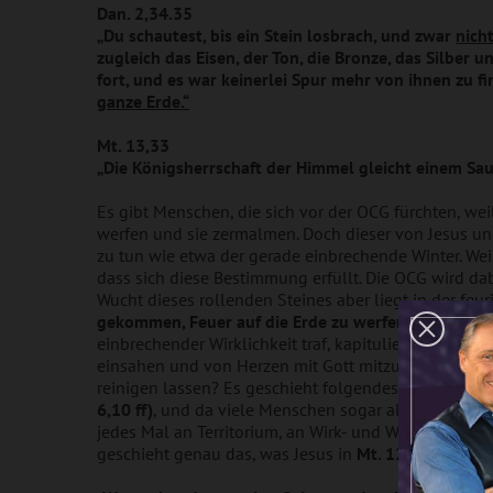
Dan. 2,34.35
„Du schautest, bis ein Stein losbrach, und zwar
nich
zugleich das Eisen, der Ton, die Bronze, das Silbe
fort, und es war keinerlei Spur mehr von ihnen zu f
ganze Erde.“
Mt. 13,33
„Die Königsherrschaft der Himmel gleicht einem Sa
Es gibt Menschen, die sich vor der OCG fürchten, weil
werfen und sie zermalmen. Doch dieser von Jesus und 
zu tun wie etwa der gerade einbrechende Winter. Wei
dass sich diese Bestimmung erfüllt. Die OCG wird dab
Wucht dieses rollenden Steines aber liegt in der feu
gekommen, Feuer auf die Erde zu werfen, und wie w
einbrechender Wirklichkeit traf, kapitulierte ich auf
einsahen und von Herzen mit Gott mitzudenken beg
reinigen lassen? Es geschieht folgendes,
und das ist 
6,10 ff)
, und da viele Menschen sogar als Behausu
jedes Mal an Territorium, an Wirk- und Wohnraum, 
geschieht genau das, was Jesus in
Mt. 12,43-45
schi