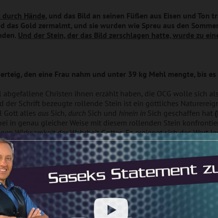
t durch Hände
, und das Bild an seinen Füßen aus Eisen und Ton t
r und das Gold zermalmt, und sie wurden wie Spreu aus den Somme
inden.
Und der Stein, der das Bild zerschlagen hatte, wurde zu ei
uerteig, den eine Frau nahm und unter 39 kg Mehl mengte, bis es
 abgefallene Christen ihnen erzählt haben, die OCG wolle sich als
der Schrift bezeugte rollende Stein ist ein göttliches Naturereig
l Gott alles
aus
Sich,
durch
Sich und
hinein in
Sich geschaffen hat
(
ei in genau gleicher Weise mit diesem rollenden Stein konfrontiert
rigen Wirksamkeit der Wahrheit Gottes. Es ereignet sich das Wort J
ünschte ich, es wäre schon angezündet!“
(
s.a.
Apg. 2 ff).
Als mich 
 der Stelle darunter. Dasselbe tat auch die OCG, indem wir die uns
annen. Was aber geschieht nun genau, wenn sich Menschen von 
das Rollen dieses Steines
: Da jeder Mensch von bösen Mächten um
ngen böser Geister und Dämonen missbraucht werden
(Mt. 12,43-4
wenn sich Menschen vom Erweckungsfeuer der wirksamen Wahrheit 
lderte: