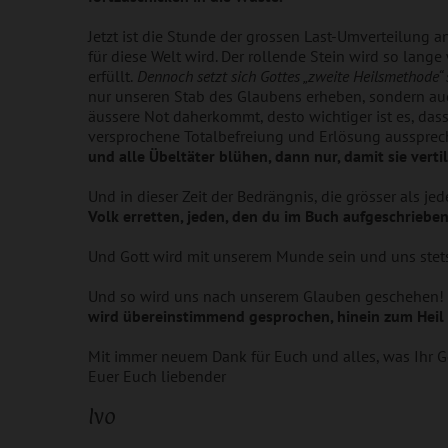
Jetzt ist die Stunde der grossen Last-Umverteilung 
für diese Welt wird. Der rollende Stein wird so lange
erfüllt.
Dennoch setzt sich Gottes „zweite Heilsmethode“
nur unseren Stab des Glaubens erheben, sondern auc
äussere Not daherkommt, desto wichtiger ist es, das
versprochene Totalbefreiung und Erlösung aussprech
und alle Übeltäter blühen, dann nur, damit sie verti
Und in dieser Zeit der Bedrängnis, die grösser als j
Volk erretten, jeden, den du im Buch aufgeschrieben 
Und Gott wird mit unserem Munde sein und uns stets
Und so wird uns nach unserem Glauben geschehen!
wird übereinstimmend gesprochen, hinein zum Heil (
Mit immer neuem Dank für Euch und alles, was Ihr G
Euer Euch liebender
Ivo