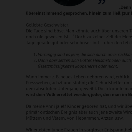
„Denn 
übereinstimmend gesprochen, hinein zum Heil (zur R
Geliebte Geschwister!
Die Tage sind böse. Man könnte auch über unseren 
noch nie gewesen ist …“ Doch zu keiner Zeit der Mensc
Tage gerade gut oder sehr böse sind – über den let
Vorrangig sind es jene, die sich durch unverrückba
Dann aber setzen sich Gottes Heilsmethoden auch
Gesetzmässigkeiten kooperieren oder nicht.
Wann immer z. B. neues Leben geboren wird, erblickt 
Presswehen, ächzt und stöhnt; die Geburtshelfer umr
dem absoluten Untergang geweiht. Doch könnte man 
wird dein
Volk errettet werden, jeder, den man im B
Da meine Anni ja elf Kinder geboren hat, und wir 
primär ontischen Ereignis aber auch jene zweite Wir
Müttern und Vätern, von Hebammen, Ärzten usw.
Wir erlebten junge Frauen in sorgloser Entspanntheit,