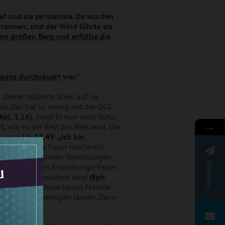
raf und sie zermalmte. Da wurden
rtennen; und der Wind führte sie
nem großen Berg und erfüllte die
ganz durchsäuert
war.“
 dieser rollende Stein auf sie
nis. Das hat so wenig mit der OCG
Kol. 1,16)
, sorgt Er nun auch dafür,
→
, wie es der Rest der Welt wird. Die
esu aus
Lk. 12,49: „
Ich bin
dieses heilige Feuer machtvoll
 vor Augen geführten Verfehlungen
Newsletter
diesem heiligen Erweckungs-Feuer
geben und umworben wird
(Eph.
5)
, verlieren diese bösen Mächte
treffen und reinigen lassen. Dann