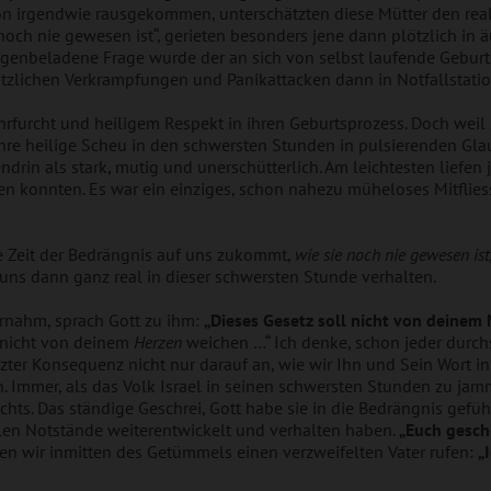
hon irgendwie rausgekommen, unterschätzten diese Mütter den real
 noch nie gewesen ist“, gerieten besonders jene dann plötzlich in 
genbeladene Frage wurde der an sich von selbst laufende Geburt
ötzlichen Verkrampfungen und Panikattacken dann in Notfallstati
rfurcht und heiligem Respekt in ihren Geburtsprozess. Doch weil s
ihre heilige Scheu in den schwersten Stunden in pulsierenden Gl
ndrin als stark, mutig und unerschütterlich. Am leichtesten liefen
n konnten. Es war ein einziges, schon nahezu müheloses Mitfliess
 Zeit der Bedrängnis auf uns zukommt,
wie sie noch nie gewesen ist
 uns dann ganz real in dieser schwersten Stunde verhalten.
ernahm, sprach Gott zu ihm:
„Dieses Gesetz soll nicht von deinem 
l nicht von deinem
Herzen
weichen …“ Ich denke, schon jeder durchs
tzter Konsequenz nicht nur darauf an, wie wir Ihn und Sein Wort 
 Immer, als das Volk Israel in seinen schwersten Stunden zu jam
. Das ständige Geschrei, Gott habe sie in die Bedrängnis gefüh
ealen Notstände weiterentwickelt und verhalten haben.
„Euch gesch
en wir inmitten des Getümmels einen verzweifelten Vater rufen:
„