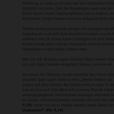
Meinung, es seien ja schliesslich alle Menschen sc
plötzlich zu dieser „Zeit der Bedrängnis kam, wie sie
Durch deren innere Verkrampftheit und so manch sor
beschwert. Einige Frauen mussten aufgrund ihrer pl
Wieder andere Gebärende gingen mit allergrösster Eh
losgelassen und sich Gott anvertraut hatten, wurde 
schwach wie sie zuvor waren, erzeigten sie sich mitte
Mütter vorab ganz und gar entspannt Gott anvertraue
Herausgeburt des neuen Lebens kam.
Was ich mit alledem sagen möchte: Wann immer eine
uns auf diese Stunde eingestellt haben, und wie wir
Als Josua die Führung Israels anstelle von Mose üb
Beachte: Gott sagte nicht zu ihm: „Dieses Gesetz sol
Gottes auf dem Herzen. Bei Gott kommt es aber in le
wie wir Ihn und Sein Wort auf unserem Munde haben.
vorangegangenen Herzensbekundungen allesamt nichts
zu lassen, entschied jeweils darüber, wie sich die r
9,29)
, hören wir Jesus immer wieder sagen. Dann hör
Unglauben!“
(Mk. 9,24).