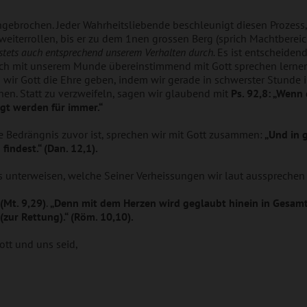
angebrochen. Jeder Wahrheitsliebende beschleunigt diesen Prozess,
 weiterrollen, bis er zu dem 1nen grossen Berg (sprich Machtberei
 stets auch entsprechend unserem Verhalten durch.
Es ist entscheidend
h mit unserem Munde übereinstimmend mit Gott sprechen lernen. 
s wir Gott die Ehre geben, indem wir gerade in schwerster Stund
en. Statt zu verzweifeln, sagen wir glaubend mit
Ps. 92,8: „Wenn
lgt werden für immer.“
ede Bedrängnis zuvor ist, sprechen wir mit Gott zusammen:
„Und in g
findest.“ (Dan. 12,1).
 unterweisen, welche Seiner Verheissungen wir laut aussprechen
(
Mt. 9,29)
.
„Denn mit dem Herzen wird geglaubt hinein in Gesam
zur Rettung).“ (Röm. 10,10).
ott und uns seid,