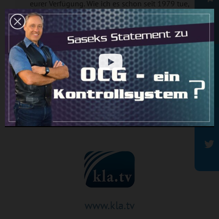
eurer Verfügung. Wie ich es schon seit 1979 tue,
tun wir es noch heute als Führungsteams von
Newsletter
Kla.TV, AZK, S&G, OCG usw.
Unsere Überschüsse lassen wir immer und
immer wieder in den gemeinsamen Kreislauf
einfließen: für die Aufklärungsarbeit, für die
Rehabilitationsarbeit, für die
Rundbrief
Wiederherstellungsarbeit von Hilfesuchenden
aller Gattung, für die Familienhilfe und vielerlei
mehr.
www.kla.tv