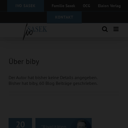
Zum
IVO SASEK
Familie Sasek
OCG
Elaion Verlag
Inhalt
springen
KONTAKT
Über
biby
Der Autor hat bisher keine Details angegeben.
Bisher hat biby, 60 Blog Beiträge geschrieben.
Rivalitäten zum
Verlieben
20