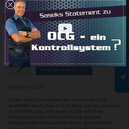
verführerische Täuschung durch einen Schein-
Newsletter
Friedefürsten vorangeht ...
Weiterlesen
Definiere Dich!
Rundbrief
22
10, 2024
Definiere Dich!
Es gibt nichts Erschaffenes, das nicht mit dem Ziel
geschaffen wurde, dass es Gott dient, und dass es hinein
in Gott führt, dass alles hinein in Gott und Seine
Vollkommenheiten führt. Somit ist die gesamte
Weltgeschichte die Geschichte Gottes, die Geschichte
Seines Christus, sprich die Geschichte der Vereinigung