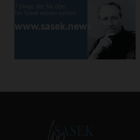
7 Dinge, die Sie über
Ivo Sasek wissen sollten
www.sasek.news