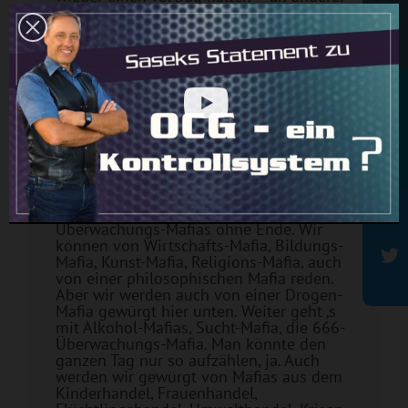
Stelle. Wir haben heute Prominente zu
Newsletter
Gast. Wir beginnen gleich mit einer
Standortbestimmung. Okay, seid ihr fit?
Publikum: Ja
Ivo Sasek: Okay. Die Weltgemeinschaft,
die ganze liegt echt in einem Würgegriff
Rundbrief
und zwar von gnadenlosen Machteliten.
Da würgen uns zum Beispiel eine Finanz-
Mafia, eine Kriegstreiber-Mafia, eine
Pharma-, eine Mainstream-, eine
Funkstrahl-Mafia, uns würgen
Überwachungs-Mafias ohne Ende. Wir
können von Wirtschafts-Mafia, Bildungs-
Mafia, Kunst-Mafia, Religions-Mafia, auch
von einer philosophischen Mafia reden.
Aber wir werden auch von einer Drogen-
Mafia gewürgt hier unten. Weiter geht ‚s
mit Alkohol-Mafias, Sucht-Mafia, die 666-
Überwachungs-Mafia. Man könnte den
ganzen Tag nur so aufzählen, ja. Auch
werden wir gewürgt von Mafias aus dem
Kinderhandel, Frauenhandel,