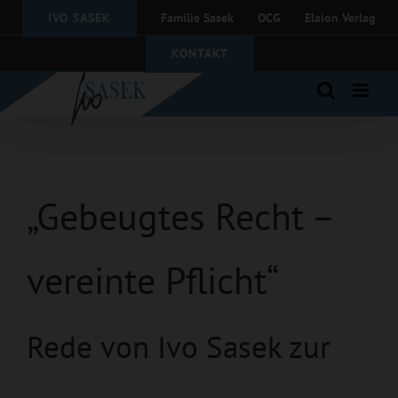
Zum
IVO SASEK
Familie Sasek
OCG
Elaion Verlag
Inhalt
springen
KONTAKT
„Gebeugtes Recht –
vereinte Pflicht“
Rede von Ivo Sasek zur