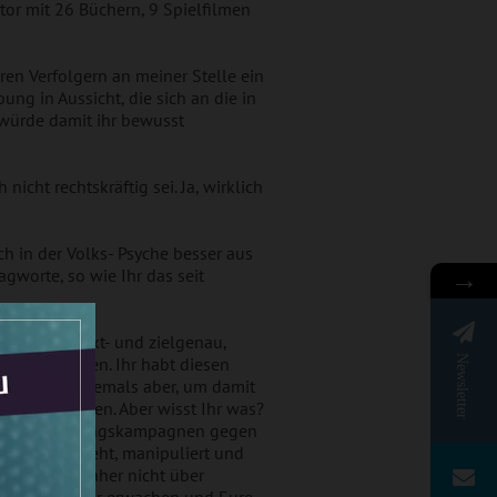
tor mit 26 Büchern, 9 Spielfilmen
en Verfolgern an meiner Stelle ein
ng in Aussicht, die sich an die in
 würde damit ihr bewusst
icht rechtskräftig sei. Ja, wirklich
 in der Volks- Psyche besser aus
agworte, so wie Ihr das seit
→
 wussten punkt- und zielgenau,
gezogen haben. Ihr habt diesen
Newsletter
ngewandt – niemals aber, um damit
ng zu schützen. Aber wisst Ihr was?
chen Diffamierungskampagnen gegen
flich hintergeht, manipuliert und
dert Euch daher nicht über