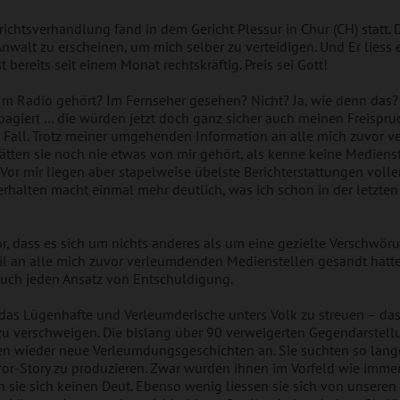
richtsverhandlung fand in dem Gericht Plessur in Chur (CH) statt. D
nwalt zu erscheinen, um mich selber zu verteidigen. Und Er liess 
t bereits seit einem Monat rechtskräftig. Preis sei Gott!
? Im Radio gehört? Im Fernseher gesehen? Nicht? Ja, wie denn d
pagiert … die würden jetzt doch ganz sicher auch meinen Freisp
r Fall. Trotz meiner umgehenden Information an alle mich zuvor
s hätten sie noch nie etwas von mir gehört, als kenne keine Mediens
. Vor mir liegen aber stapelweise übelste Berichterstattungen vo
rhalten macht einmal mehr deutlich, was ich schon in der letzte
or, dass es sich um nichts anderes als um eine gezielte Verschwör
il an alle mich zuvor verleumdenden Medienstellen gesandt hatte
auch jeden Ansatz von Entschuldigung.
nur das Lügenhafte und Verleumderische unters Volk zu streuen – 
u verschweigen. Die bislang über 90 verweigerten Gegendarstell
hen wieder neue Verleumdungsgeschichten an. Sie suchten so lange
or-Story zu produzieren. Zwar wurden ihnen im Vorfeld wie immer
en sie sich keinen Deut. Ebenso wenig liessen sie sich von unseren