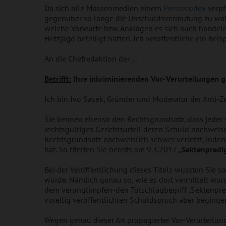
Da sich alle Massenmedien einem
Pressecodex
verpf
gegenüber so lange die Unschuldsvermutung zu wahren
welche Vorwürfe bzw. Anklagen es sich auch handeln
Hetzjagd beteiligt hatten. Ich veröffentliche ein Beis
An die Chefredaktion der …
Betrifft:
Ihre inkriminierenden Vor-Verurteilungen ge
Ich bin Ivo Sasek, Gründer und Moderator der Anti-Z
Sie kennen ebenso den Rechtsgrundsatz, dass jeder 
rechtsgültiges Gerichtsurteil deren Schuld nachweis
Rechtsgrundsatz nachweislich schwer verletzt, indem
hat. So titelten Sie bereits am 9.3.2017
„Sektenpredig
Bei der Veröffentlichung dieses Titels wussten Sie 
würde. Nämlich genau so, wie es dort vermittelt wurd
dem verunglimpfen-den Totschlagbegriff „Sektenpre
voreilig veröffentlichten Schuldspruch aber beginge
Wegen genau dieser Art propagierter Vor-Verurteilun