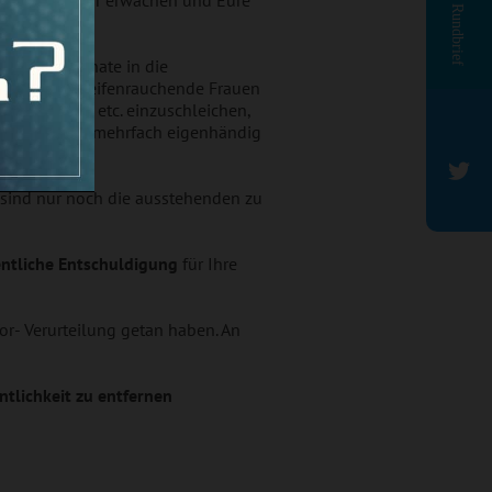
rd immer mehr erwachen und Eure
Rundbrief
ein paar Monate in die
e wurde. Pfeifenrauchende Frauen
n und Justiz etc. einzuschleichen,
ches Manifest mehrfach eigenhändig
, sind nur noch die ausstehenden zu
entliche Entschuldigung
für Ihre
Vor- Verurteilung getan haben. An
ntlichkeit zu entfernen