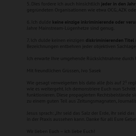
5. Dies fordere ich auch hinsichtlich
jeder in den Jah
gegründeten Organisationen wie etwa OCG, AZK oder 
6. Ich dulde
keine einzige inkriminierende oder ve
Jahre Mainstream-Lügenhetze sind genug.
7. Ich dulde keinen einzigen
diskriminierenden Titel
Bezeichnungen entbehren jeder objektiven Sachlag
Ich erwarte Ihre umgehende Rücksichtnahme durch 
Mit freundlichen Grüssen, Ivo Sasek
Wie gesagt verweigerten bis dato alle (bis auf 2¹ re
wie es weitergeht. Ich demonstriere Euch nun Schritt
funktionieren. Diese propagierten Rechtsbeistände si
zu einem guten Teil aus Zeitungsmagnaten, Journal
Jesus sprach: „Ihr seid das Salz der Erde, ihr seid d
in der Praxis aussehen kann. Danke für all Eure Geb
Wir lieben Euch – ich liebe Euch!