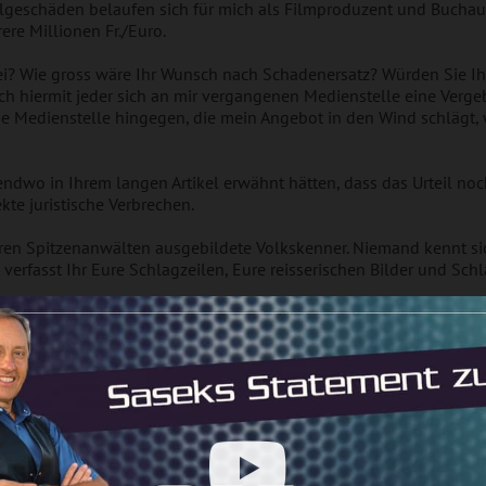
 Folgeschäden belaufen sich für mich als Filmproduzent und Buchau
ere Millionen Fr./Euro.
ei? Wie gross wäre Ihr Wunsch nach Schadenersatz? Würden Sie Ihr
h hiermit jeder sich an mir vergangenen Medienstelle eine Vergebu
de Medienstelle hingegen, die mein Angebot in den Wind schlägt,
dwo in Ihrem langen Artikel erwähnt hätten, dass das Urteil noch n
te juristische Verbrechen.
en Spitzenanwälten ausgebildete Volkskenner. Niemand kennt sich
 verfasst Ihr Eure Schlagzeilen, Eure reisserischen Bilder und Schl
dem einzelnen Fall ganz bewusst was Ihr tut! Sie und Ihre Anwälte
. in keinem einzigen Titel je auch nur ansatzweise in Betracht 
 bloss am Rande, vielleicht als letzte kleine Schlussbemerkung a
einzig, um Euch selber dadurch vor einer allfälligen Strafverfolgu
listig eingeschleusten „Rechts-Dienern“ könnt Ihr Eure artglei
traft durchziehen. Die Völker aber, die Ihr seit Jahrzehnten so strä
er falsches Spiel, samt Euren Rufmordkampagnen und Lügen. Wun