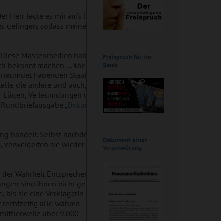
er Herr legte es mir aufs Herz, dort
es gelingen, sodass meine drei
as? Diese Massenmedien haben doch
Freispruch für Ivo
ruch bekannt machen … Aber
Sasek
 verleumdet habenden Staatsmedien
telle die andere und auch, als
ller Lügen, Verleumdungen und
n Rundbriefausgabe „
Dokument
ung handelt. Selbst nachdem ich
Dokument einer
, verweigerten sie wieder einmal
Verschwörung
das der Wahrheit Entsprechende und
ungen sind ihnen nicht genug,
, bis sie eine Verklägerin der OCG
 rechtzeitig alle wahren
 mittlerweile über 9.000