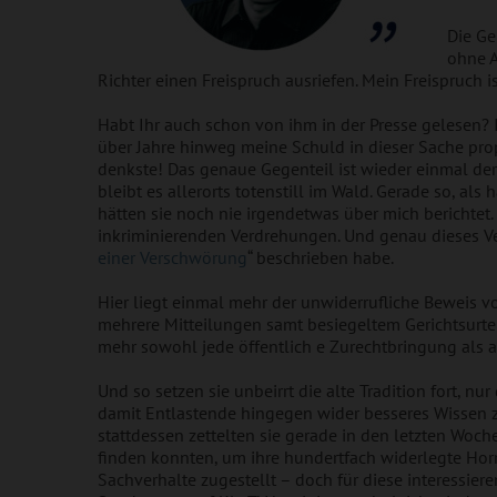
Die Ge
ohne A
Richter einen Freispruch ausriefen. Mein Freispruch is
Habt Ihr auch schon von ihm in der Presse gelesen
über Jahre hinweg meine Schuld in dieser Sache pro
denkste! Das genaue Gegenteil ist wieder einmal de
bleibt es allerorts totenstill im Wald. Gerade so, al
hätten sie noch nie irgendetwas über mich berichtet
inkriminierenden Verdrehungen. Und genau dieses Ve
einer Verschwörung
“ beschrieben habe.
Hier liegt einmal mehr der unwiderrufliche Beweis v
mehrere Mitteilungen samt besiegeltem Gerichtsurte
mehr sowohl jede öffentlich e Zurechtbringung als 
Und so setzen sie unbeirrt die alte Tradition fort, 
damit Entlastende hingegen wider besseres Wissen z
stattdessen zettelten sie gerade in den letzten Woc
finden konnten, um ihre hundertfach widerlegte Horr
Sachverhalte zugestellt – doch für diese interessier