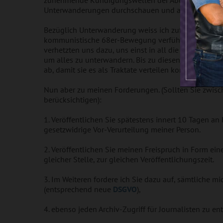
zunehmende Kündigungswellen der Abos und auch V
Unterwanderungen durchschauen und angehen.
Bezüglich Unterwanderung weiss ich zufällig ganz ge
kommunistische 68er-Bewegung verführt, wo ich vö
verhetzten uns dazu, uns einst in all die entscheide
um alles zu unterwandern. Bis zu diesen Verschwöru
ab, damit sie es als Traktate verteilen konnten. Danac
Nun aber zu meinen Forderungen. (Sollten Sie zwisch
berücksichtigen):
1. Veröffentlichen Sie spätestens innert 10 Tagen a
gesetzwidrige Vor-Verurteilung meiner Person.
2. Veröffentlichen Sie meinen Freispruch in Form ei
gleicher Stelle, zur gleichen Veröffentlichungszeit.
3. Im Weiteren fordere ich Sie dazu auf, sämtliche mi
(entsprechend neue
DSGVO
),
4. ebenso jeden Archiv-Zugriff für Journalisten zu en