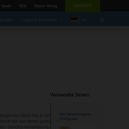
e Sasek
OCG
Elaion Verlag
KONTAKT
dungen
Fragen & Antworten
DE
Verwandte Seiten:
Der Verschwiegene
 beginnen. Nach fast 6 Jahren
Freispruch
 durch die von ihnen gedungene
llen Gerichtsverhandlung.