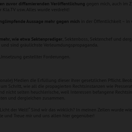
ren zuvor diffamierenden Veröffentlichung
gegen mich, auch im 
Kla.TV usw. Alles wurde verdreht!
runglimpfende Aussage mehr gegen mich
in der Öffentlichkeit – i
 mehr, wie etwa Sektenprediger
, Sektenboss, Sektenchef und derg
e und sind gräulichste Verleumdungspropaganda.
Umsetzung gestellter Forderungen.
gionale) Medien die Erfüllung dieser ihrer gesetzlichen Pflicht. B
 um Schritt, wie all die propagierten Rechtsinstanzen wie Pressera
nd nicht selten heuchlerische, weil Interessen befangene Rechtsin
isten und dergleichen zusammen.
as Licht der Welt!“ Sind wir das wirklich? In meinen Zeilen wurde w
ete und Treue mir und uns allen hier gegenüber!