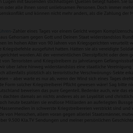
n Lügen mit tausenden stichhaltigen Quellen belegt haben. Sie lü
kten oder alle ihnen sonst unliebsamen Personen. Doch immer me
enskonflikt und können nicht mehr anders, als die Zahlung de
ühren
-Zahler eines Tages vor einem Gericht wegen Komplizensch
nd aus Gehorsam gegen Gott und Deinen Staat widerstandslos Run
en im hohen Alter von 90 Jahren von Kriegsgerichten verurteilt w
Kriegsbefehle ausgeführt hatten. Hätten sie als vereidigte Solda
ngerichtet worden. All der vermeintlichen Dienstpflicht oder dem
 von Terroristen und Kriegstreibern zu jahrelangen Gefängnisstraf
wir über Jahre hinweg widerstandslos eine staatliche Vereinigun
ch allenfalls plötzlich als terroristische Verschwörungs-Sekte erk
ien – aber warte es nur ab, wenn der Wind sich eines Tages dreht 
de Form solcher Kriegstreiberei Pflicht gewesen wäre! Sag bitte ni
tschland beweisen das pure Gegenteil. Bedenke auch, wie das ei
nen dachten damals an nichts anderes als an Loyalität und christli
. Noch heute bezahlen sie endlose Milliarden an auferlegten Bussg
assenmedien in schwerste Kriegstreibereien verstrickt sind und 
von Menschen, allem voran gegen allerlei Staatsmänner, mutwilli
 über 9.500 Kla.TV Sendungen und meiner persönlichen Geschichte. 