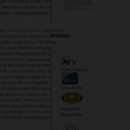
gen unbeirrbar weiter, verhetzen
hr Menschen geraten aus genau
r Medien-Zwangsgebühren zu
aft von
Kriegstreibern
verurteilen
Weblinks:
dfunkgebühren bezahlt hast. Werde
erden, weil sie vor 70 Jahren
ten diese Befehle verweigert,
 getreuen Staatsgehorsam zum Trotz
en verurteilt. Genauso kann es
g wie etwa die sogenannten
www.sasek.tv
annt und verurteilt wird. Du magst
und hinterher plötzlich allen hätte
cht, dass dies unmöglich sei, denn
www.kla.tv
nst strahlende Hitler-Deutschland
chen Gehorsam gegen den Staat, als
eldern dafür. Ich mache Euch daher
wider jedes bessere Wissen ihre
www.anti-
g fortsetzen. Ich kann es nicht
zensur.info
Mit letzter veranschauliche ich es