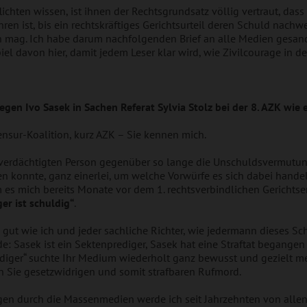
lichten wissen, ist ihnen der Rechtsgrundsatz völlig vertraut, dass
 ist, bis ein rechtskräftiges Gerichtsurteil deren Schuld nachwe
 mag. Ich habe darum nachfolgenden Brief an alle Medien gesandt
piel davon hier, damit jedem Leser klar wird, wie Zivilcourage in de
gen Ivo Sasek in Sachen Referat Sylvia Stolz bei der 8. AZK wie e
ensur-Koalition, kurz AZK – Sie kennen mich.
verdächtigten Person gegenüber so lange die Unschuldsvermutung 
en konnte, ganz einerlei, um welche Vorwürfe es sich dabei handel
 es mich bereits Monate vor dem 1. rechtsverbindlichen Gerichtse
er ist schuldig“
.
so gut wie ich und jeder sachliche Richter, wie jedermann dieses 
e: Sasek ist ein Sektenprediger, Sasek hat eine Straftat begangen
diger“ suchte Ihr Medium wiederholt ganz bewusst und gezielt m
n Sie gesetzwidrigen und somit strafbaren Rufmord.
gen durch die Massenmedien werde ich seit Jahrzehnten von allen 