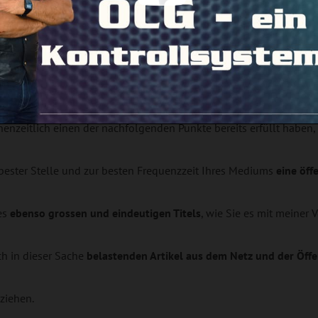
erweigerungen der Zwangsabgaben. Die Echt- und Restjustiz wi
nau, wovon ich rede, denn ich wurde schon als kleiner Junge für 
llig ungewollt Augen und Ohrenzeuge solcher Verschwörungsplän
nden Schaltstellen von Kirchen, Bildungseinrichtungen, Regierunge
ngsaufrufen tippte ich für diese Linken noch deren kommunistis
h aber war ich in Kürze raus.
enzeitlich einen der nachfolgenden Punkte bereits erfüllt haben
n bester Stelle und zur besten Frequenzzeit Ihres Mediums
eine öff
nes
ebenso grossen und eindeutigen Titels
, wie Sie es mit meiner 
ch in dieser Sache
belastenden Artikel aus dem Netz und der Öffe
tziehen.