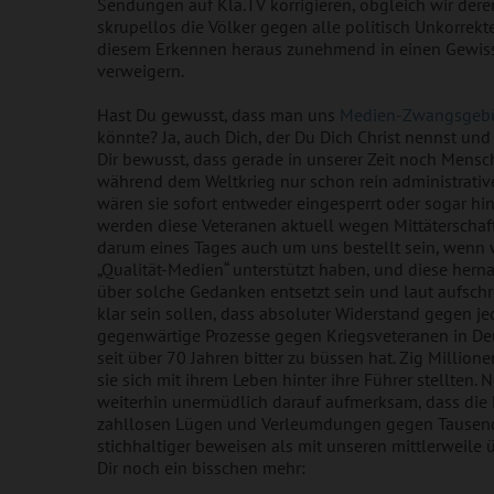
Sendungen auf Kla.TV korrigieren, obgleich wir dere
skrupellos die Völker gegen alle politisch Unkorre
diesem Erkennen heraus zunehmend in einen Gewiss
verweigern.
Hast Du gewusst, dass man uns
Medien-Zwangsgeb
könnte? Ja, auch Dich, der Du Dich Christ nennst u
Dir bewusst, dass gerade in unserer Zeit noch Mensch
während dem Weltkrieg nur schon rein administrative 
wären sie sofort entweder eingesperrt oder sogar hi
werden diese Veteranen aktuell wegen Mittäterschaft
darum eines Tages auch um uns bestellt sein, wenn 
„Qualität-Medien“ unterstützt haben, und diese herna
über solche Gedanken entsetzt sein und laut aufschre
klar sein sollen, dass absoluter Widerstand gegen je
gegenwärtige Prozesse gegen Kriegsveteranen in Deu
seit über 70 Jahren bitter zu büssen hat. Zig Millio
sie sich mit ihrem Leben hinter ihre Führer stellten
weiterhin unermüdlich darauf aufmerksam, dass die M
zahllosen Lügen und Verleumdungen gegen Tausende 
stichhaltiger beweisen als mit unseren mittlerweile
Dir noch ein bisschen mehr: