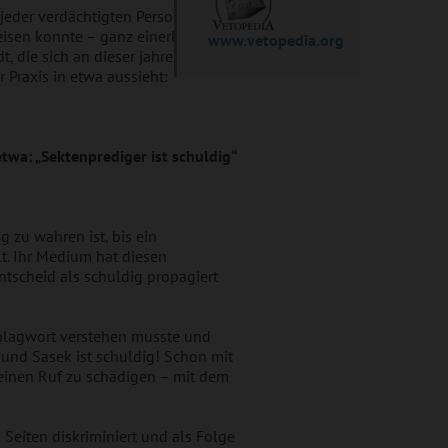
 jeder verdächtigten Person
isen konnte – ganz einerlei, um
www.vetopedia.org
, die sich an dieser jahrelangen
r Praxis in etwa aussieht:
twa: „Sektenprediger ist schuldig“
zu wahren ist, bis ein
t. Ihr Medium hat diesen
ntscheid als schuldig propagiert
Schlagwort verstehen musste und
 und Sasek ist schuldig! Schon mit
einen Ruf zu schädigen – mit dem
Seiten diskriminiert und als Folge