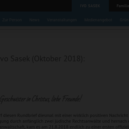
IVO SASEK
Famili
Zur Person
News
Veranstaltungen
Medienangebot
Grün
Ivo Sasek (Oktober 2018):
Geschwister in Christus, liebe Freunde!
rf diesen Rundbrief diesmal mit einer wirklich positiven Nachricht
gung durch anfänglich zwei jüdische Rechtsanwälte und hernach
anwaltschaft, kam es am 21.8.2018 endlich zu einer ersten offizie