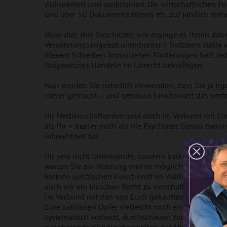
diskreditiert und sanktioniert. Die wirtschaftlichen
und über 50 Dokumentarfilmen etc. auf jährlich mehr
Wäre dies Ihre Geschichte, wie erginge es Ihnen dab
Versöhnungsangebot unterbreiten? Trotzdem stelle ic
diesem Schreiben formulierten Forderungen hält. Je
fortgesetztes Handeln im Unrecht bekräftigen.
Nun werden Sie natürlich einwenden, dass Sie ja irgen
clever gemacht – und genauso funktioniert das perfek
Ihr Medienschaffenden seid doch im Verbund mit Eur
als Ihr – besser noch als die Psychiater. Genau darum
Jahrzehnten tut.
Ihr seid nicht Unwissende, sondern kalkuliert in je
warum Sie die Wahrung meiner möglichen Unschuld z.B
kleinen juristischen Kunst-kniff im Vollbewusstsein
auch mir ein bisschen Recht zu verschaffen, sondern 
Im Verbund mit den von Euch gekauften o-der sogar 
Eure zahllosen Opfer vielleicht noch eine Weile unges
systematisch verhetzt, durchschauen zunehmend Eu