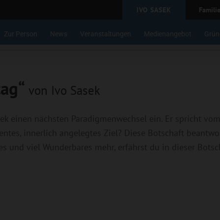
IVO SASEK
Famili
Zur Person
News
Veranstaltungen
Medienangebot
Grün
tag“
von Ivo Sasek
asek einen nächsten Paradigmenwechsel ein. Er spricht vo
ntes, innerlich angelegtes Ziel? Diese Botschaft beantwo
ies und viel Wunderbares mehr, erfährst du in dieser Botsc