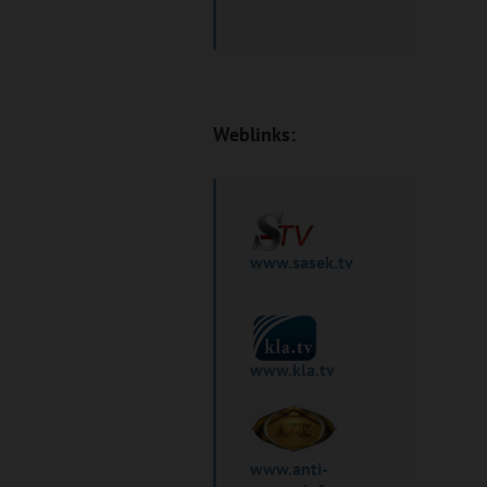
Weblinks:
www.sasek.tv
www.kla.tv
www.anti-