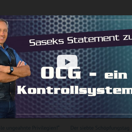
ek:
sle ungeahnte Privilegien!“
Der siebte Schöpfungstag