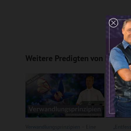
Weitere Predigten von Ivo Sas
Verwandlungsprinzipien – Eine
„Entfes