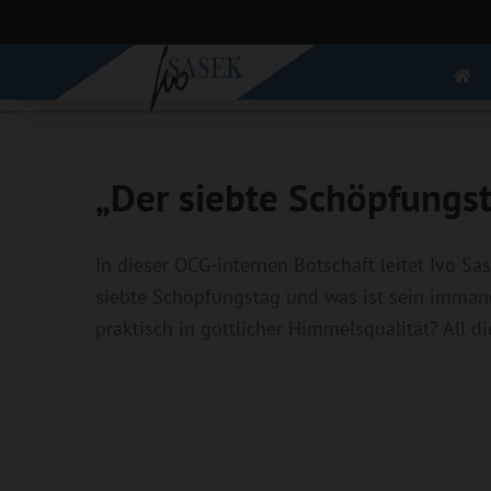
Zum
Inhalt
springen
„Der siebte Schöpfungs
In dieser OCG-internen Botschaft leitet Ivo S
siebte Schöpfungstag und was ist sein immane
praktisch in göttlicher Himmelsqualität? All d