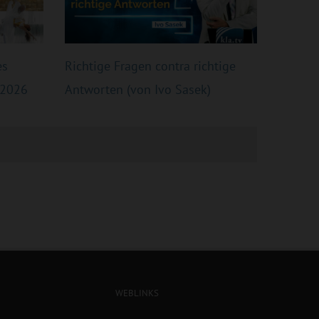
es
Richtige Fragen contra richtige
 2026
Antworten (von Ivo Sasek)
WEBLINKS