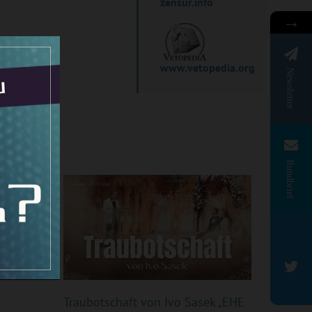
zensur.info
→
www.vetopedia.org
Newsletter
Rundbrief
Traubotschaft von Ivo Sasek „EHE