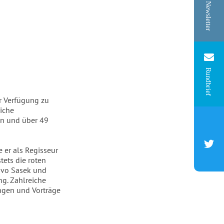
Newsletter
Rundbrief
r Verfügung zu
iche
en und über 49
 er als Regisseur
tets die roten
Ivo Sasek und
g. Zahlreiche
ungen und Vorträge