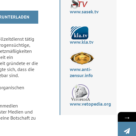
www.sasek.tv
RUNTERLADEN
llzeitdienst tätig
www.kla.tv
Drogensüchtige,
setzmäßigkeiten
eit ein
it gründete er die
e sich, dass die
www.anti-
bar sind.
zensur.info
 organischen
www.vetopedia.org
senmedien
nster Medien und
→
eine Botschaft zu