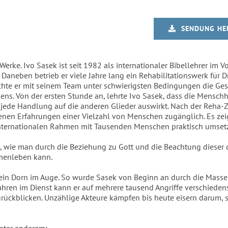
SENDUNG HE
erke. Ivo Sasek ist seit 1982 als internationaler Bibellehrer im Vo
. Daneben betrieb er viele Jahre lang ein Rehabilitationswerk für 
chte er mit seinem Team unter schwierigsten Bedingungen die Ge
s. Von der ersten Stunde an, lehrte Ivo Sasek, dass die Menschh
jede Handlung auf die anderen Glieder auswirkt. Nach der Reha-Ze
 Erfahrungen einer Vielzahl von Menschen zugänglich. Es zeigt
nternationalen Rahmen mit Tausenden Menschen praktisch umsetz
en, wie man durch die Beziehung zu Gott und die Beachtung dieser
menleben kann.
h ein Dorn im Auge. So wurde Sasek von Beginn an durch die Mas
 Jahren im Dienst kann er auf mehrere tausend Angriffe verschiede
ückblicken. Unzählige Akteure kämpfen bis heute eisern darum, s
unter anderem: