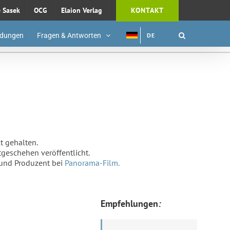
e Sasek
OCG
Elaion Verlag
KONTAKT
dungen
Fragen & Antworten
DE
lt gehalten.
geschehen veröffentlicht.
 und Produzent bei
Panorama-Film.
Empfehlungen
: