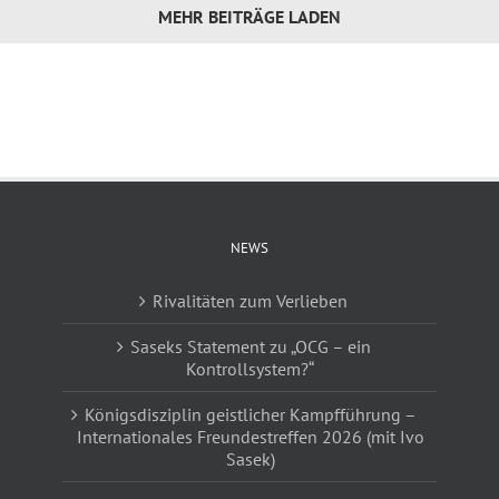
MEHR BEITRÄGE LADEN
NEWS
Rivalitäten zum Verlieben
Saseks Statement zu „OCG – ein
Kontrollsystem?“
Königsdisziplin geistlicher Kampfführung –
Internationales Freundestreffen 2026 (mit Ivo
Sasek)