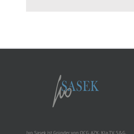
Ivo Sasek ist Gründer von OCG, AZK, Kla.TV, S&G,