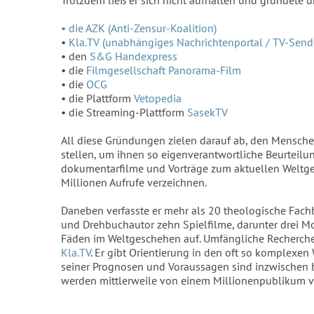
• die AZK (Anti-Zensur-Koalition)
•
Kla.TV (unabhängiges Nachrichtenportal / TV-Send
• den
S&G Handexpress
• die
Filmgesellschaft Panorama-Film
• die
OCG
• die Plattform
Vetopedia
• die Streaming-Plattform
SasekTV
All diese Gründungen zielen darauf ab, den Mensch
stellen, um ihnen so eigenverantwortliche Beurteilu
dokumentarfilme und Vorträge zum aktuellen Weltges
Millionen Aufrufe verzeichnen.
Daneben verfasste er mehr als 20 theologische Fach
und Drehbuchautor zehn Spielfilme, darunter drei Mo
Fäden im Weltgeschehen auf. Umfängliche Recherche
Kla.TV
. Er gibt Orientierung in den oft so komplex
seiner Prognosen und Voraussagen sind inzwischen be
werden mittlerweile von einem Millionenpublikum ve