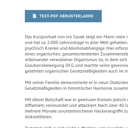
TEXT-PDF HERUNTERLADEN
Das Kurzportrait von ivo Sasek zeigt ein Mann viele rW
und hat ca. 2.000 Lehrvorträge in aller Welt gehalten
psychisch Kranke und Alkoholabhängige. Hier erfors
eines organischen, gesamtorientierten Zusammenleben
miteinander verwobener Organismus ist, in dem sich 
Glaubensbewegung OCG und machte seine gewonnenen
gelehrten organischen Gesetzmäßigkeiten auch im i
Mit seiner Familie demonstrierte er in neun Oratori
Gesetzmäßigkeiten in himmlischer Harmonie zusam
Mit dieser Botschaft war er gewissen Kreisen jedoc
diffamiert, verleumdet und attackiert. Nach über 40
mehrere Monate ununterbrochener Hackerangriffe zur
diskreditieren.
Trotzdem ließ er sich nicht aufhalten und gründete 