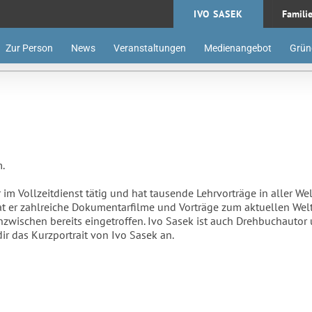
IVO SASEK
Famili
Zur Person
News
Veranstaltungen
Medienangebot
Grün
.
r im Vollzeitdienst tätig und hat tausende Lehrvorträge in aller We
at er zahlreiche Dokumentarfilme und Vorträge zum aktuellen Welt
nzwischen bereits eingetroffen. Ivo Sasek ist auch Drehbuchautor
ir das Kurzportrait von Ivo Sasek an.