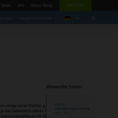
e Sasek
OCG
Elaion Verlag
KONTAKT
dungen
Fragen & Antworten
DE
Verwandte Seiten:
Kla.TV-
ch einige eurer Dichter gesagt
Visionierungskonferenz
 ja das Geheimnis seines Willens
März 2019
les zusammenzufassen IN DEM