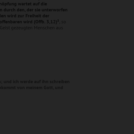
höpfung wartet auf die
n durch den, der sie unterworfen
en wird zur Freiheit der
offenbaren wird (Offb. 3,12)²
, so
e Geist gezeugten Menschen aus
; und ich werde auf ihn schreiben
abkommt von meinem Gott, und