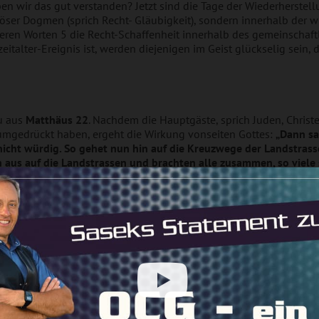
n wir das gut verstanden? Jetzt sind die Tage der Wiederherstellu
iöser Dogmen (sprich Recht- Gläubigkeit), sondern innerhalb der 
deren Worten 5 die Recht-Schaffenheit innerhalb des gemeinschaft
zeitalter-Ereignis ist, werden diejenigen im Geist glückselig sein,
su aus
Matthäus 22
. Nachdem die Hauptgäste, sprich Juden, Chris
umgedrückt haben, ergeht die Wirkung vonseiten Gottes:
„Dann sa
nicht würdig. So gehet nun hin auf die Kreuzwege der Landstrass
en aus auf die Landstrassen und brachten alle zusammen, so viel
Gästen“ (Mt. 22,8-10).
al mehr eine Demonstration genau dieses wirksamen Ereignisses st
einsam auf der Bühne. Schaut euch unsere Aufzeichnungen im Int
ussen versöhnten sich wieder mit Ukrainern und umgekehrt. Die g
in aller Öffentlichkeit. Die Muslime waren dabei genauso voll He
 sich in allen erschienenen Gästen: Sowohl im Juden als auch im h