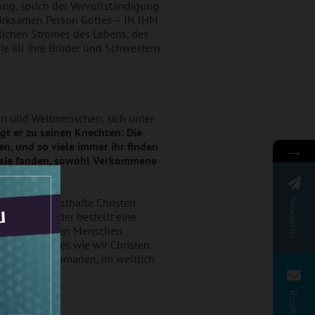
ng, sprich der Vervollständigung.
wirksamen Person Gottes – IN IHM
lichen Stromes des Lebens, des
 die all ihre Brüder und Schwestern
ten und Weltmenschen, sich unter
gt er zu seinen Knechten: Die
en, und so viele immer ihr finden
→
e sie fanden, sowohl Verkommene
att. Als ernsthafte Christen
Newsletter
ernet¹ an oder bestellt eine
egensätzlichsten Menschen
iligen Geistes wie wir Christen.
erzhaften Schamanen, im weltlich
Rundbrief