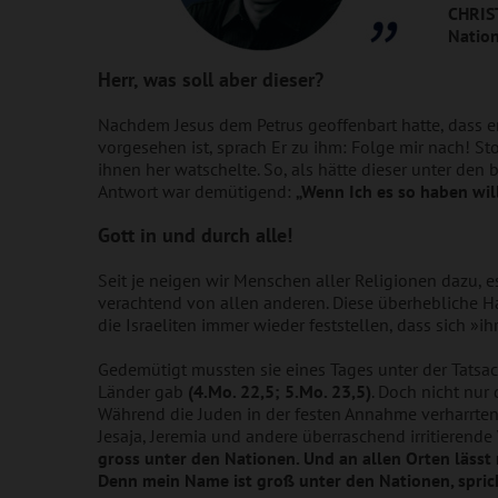
CHRIST
Nation
Herr, was soll aber dieser?
Nachdem Jesus dem Petrus geoffenbart hatte, dass er
vorgesehen ist, sprach Er zu ihm: Folge mir nach! Stol
ihnen her watschelte. So, als hätte dieser unter den
Antwort war demütigend:
„Wenn Ich es so haben wil
Gott in und durch alle!
Seit je neigen wir Menschen aller Religionen dazu, e
verachtend von allen anderen. Diese überhebliche H
die Israeliten immer wieder feststellen, dass sich »ih
Gedemütigt mussten sie eines Tages unter der Tatsa
Länder gab
(4.Mo. 22,5; 5.Mo. 23,5)
. Doch nicht nur
Während die Juden in der festen Annahme verharrten,
Jesaja, Jeremia und andere überraschend irritierende
gross unter den Nationen. Und an allen Orten läss
Denn mein Name ist groß unter den Nationen, spri