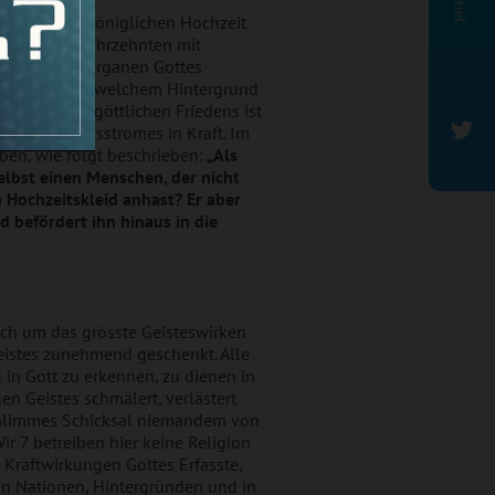
hnis von der königlichen Hochzeit
 schon seit Jahrzehnten mit
it all jenen Organen Gottes
 Sobald – aus welchem Hintergrund
Runter« des göttlichen Friedens ist
lichen Lebensstromes in Kraft. Im
ben, wie folgt beschrieben:
„Als
elbst einen Menschen, der nicht
n Hochzeitskleid anhast? Er aber
d befördert ihn hinaus in die
sich um das grösste Geisteswirken
Geistes zunehmend geschenkt. Alle
in Gott zu erkennen, zu dienen in
n Geistes schmälert, verlästert
 schlimmes Schicksal niemandem von
ir 7 betreiben hier keine Religion
 Kraftwirkungen Gottes Erfasste,
en Nationen, Hintergründen und in