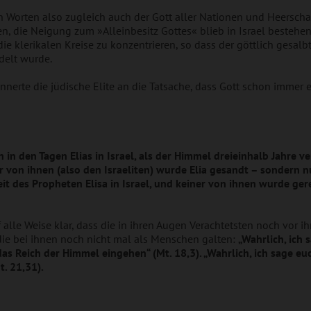
 Worten also zugleich auch der Gott aller Nationen und Heerschar
n, die Neigung zum »Alleinbesitz Gottes« blieb in Israel bestehen
ie klerikalen Kreise zu konzentrieren, so dass der göttlich ges
delt wurde.
nerte die jüdische Elite an die Tatsache, dass Gott schon immer 
 in den Tagen Elias in Israel, als der Himmel dreieinhalb Jahre v
von ihnen (also den Israeliten) wurde Elia gesandt – sondern nu
eit des Propheten Elisa in Israel, und keiner von ihnen wurde ge
lle Weise klar, dass die in ihren Augen Verachtetsten noch vor i
ie bei ihnen noch nicht mal als Menschen galten:
„Wahrlich, ich
n das Reich der Himmel eingehen“
(Mt. 18,3).
„Wahrlich, ich sage eu
. 21,31).