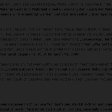
liten ein und dieselben Massstäbe, Worte und Prinzipien wie für die 
 Vater in Geist und Wahrheit anbeten werden; denn auch der Vate
rhöhende wird erniedrigt werden und DER sich selbst Erniedrigend
le Schau Jesu nur schwer hinein. Bevor Jesus den gottesfürchtigen 
 Theologie 4 verpassen: Er befahl Petrus in einer Vision, für Jud
 widersprach diesem Befehl natürlich vehement:
„Keineswegs, Herr
l ihm eine Stimme aus dem Himmel zum zweiten Mal:
„Was Gott g
tt den Jüngern Jesu ein für alle Mal klar, dass ER mit jeder Sort
wer nicht gegen uns ist, ist für uns“ (Mk. 9,40).
gendetwas an, mit wem Gott alles sonst noch freundlich verkehrt.
so:
„Sondern in jeder Nation (und somit auch in jeder Religion) is
o in aller Welt ist diese universale Schau bloss hingekommen? We
ar und deutlich beantworten, was Gott in diesen unseren »Vollen
kennen gegeben nach Seinem Wohlgefallen, das ER sich vorgenomm
llsämtlichen für Sich unter 1n Haupt zu bringen, innerhalb von d