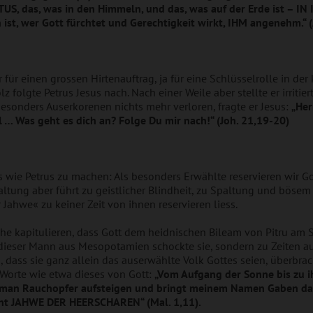
US, das, was in den Himmeln, und das, was auf der Erde ist – IN I
 ist, wer Gott fürchtet und Gerechtigkeit wirkt, IHM angenehm.“ 
 für einen grossen Hirtenauftrag, ja für eine Schlüsselrolle in d
z folgte Petrus Jesus nach. Nach einer Weile aber stellte er irritie
 besonders Auserkorenen nichts mehr verloren, fragte er Jesus:
„Her
l … Was geht es dich an? Folge Du mir nach!“ (Joh. 21,19-20)
s wie Petrus zu machen: Als besonders Erwählte reservieren wir Go
altung aber führt zu geistlicher Blindheit, zu Spaltung und böse
r Jahwe« zu keiner Zeit von ihnen reservieren liess.
che kapitulieren, dass Gott dem heidnischen Bileam von Pitru am
 dieser Mann aus Mesopotamien schockte sie, sondern zu Zeiten a
 dass sie ganz allein das auserwählte Volk Gottes seien, überbra
 Worte wie etwa dieses von Gott:
„Vom Aufgang der Sonne bis zu 
t man Rauchopfer aufsteigen und bringt meinem Namen Gaben dar
cht JAHWE DER HEERSCHAREN“ (Mal. 1,11).