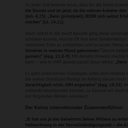
Zu jeder Zeit betonte Jesus, dass für die Nicht-Israe
die Stunde und ist jetzt, da die wahren Anbeter den
(Joh. 4,23)
.
„Denn (prinzipiell) JEDER sich selbst E
werden“ (Lk. 14,11).
Doch selbst in die zwölf Apostel ging diese universa
schicken konnte, musste ER ihm eine Sonderlektion in
verbotene Tiere zu schlachten und zu essen. Petrus
Unreines in meinen Mund gekommen.“
Darum befah
gemein!“ (Apg. 11,8-9).
Mit diesem Hinweis machte Go
kann – wie es IHM gerade passt! Jesus lehrte:
„Denn 
Es geht somit keinen Gläubigen unter dem Himmel ir
die wahre christliche Predigt im Anfang darum noch 
Gerechtigkeit wirkt, IHM angenehm“ (Apg. 10,35)
. W
vollends beantworten können, so können wir doch kl
mit folgenden Worten verankert:
Der Kairos internationaler Zusammenführun
„Er hat uns ja das Geheimnis Seines Willens zu er
Heilsordnung in der Vervollständigungszeit – die A