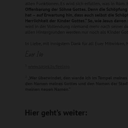
allen Funktionen. Es wird sich erfüllen, was in Röm.
Offenbarung der Söhne Gottes. Denn die Schöpfung i
hat – auf Erwartung hin, dass auch selbst die Schöp
Herrlichkeit der Kinder Gottes.“ So, wie Jesus davo
wird in der Vollendung niemand mehr nach seiner de
allen Hintergründen werden nur noch als Kinder Gott
In Liebe, mit innigstem Dank für all Euer Mitwirken,
Euer Ivo
¹
www.sasek.tv/feeling
²
„Wer überwindet, den werde ich im Tempel meines 
den Namen meines Gottes und den Namen der Stadt
meinen neuen Namen.“
Hier geht’s weiter: