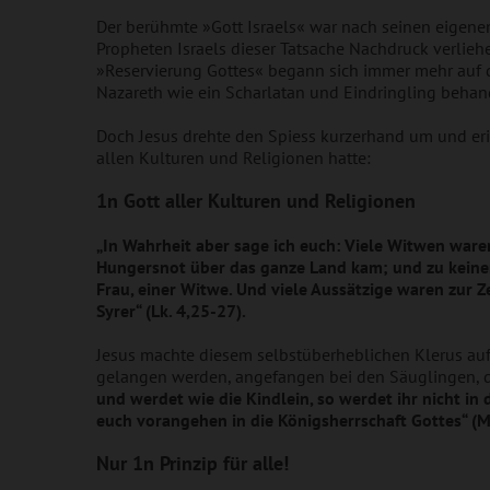
Der berühmte »Gott Israels« war nach seinen eigenen
Propheten Israels dieser Tatsache Nachdruck verliehe
»Reservierung Gottes« begann sich immer mehr auf d
Nazareth wie ein Scharlatan und Eindringling behan
Doch Jesus drehte den Spiess kurzerhand um und erin
allen Kulturen und Religionen hatte:
1n Gott aller Kulturen und Religionen
„In Wahrheit aber sage ich euch: Viele Witwen waren
Hungersnot über das ganze Land kam; und zu keiner 
Frau, einer Witwe. Und viele Aussätzige waren zur Z
Syrer“
(Lk. 4,25-27).
Jesus machte diesem selbstüberheblichen Klerus auf a
gelangen werden, angefangen bei den Säuglingen, d
und werdet wie die Kindlein, so werdet ihr nicht i
euch vorangehen in die Königsherrschaft Gottes“ (Mt
Nur 1n Prinzip für alle!