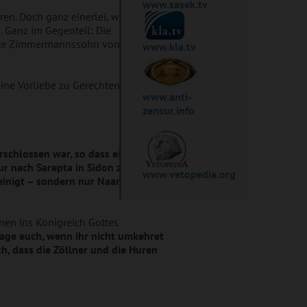
www.sasek.tv
en. Doch ganz einerlei, wie viele
. Ganz im Gegenteil: Die
albte Zimmermannssohn von
www.kla.tv
eine Vorliebe zu Gerechten aus
www.anti-
zensur.info
erschlossen war, so dass eine große
r nach Sarepta in Sidon zu einer
www.vetopedia.org
reinigt – sondern nur Naaman, der
hnen ins Königreich Gottes
 sage euch, wenn ihr nicht umkehret
ch, dass die Zöllner und die Huren