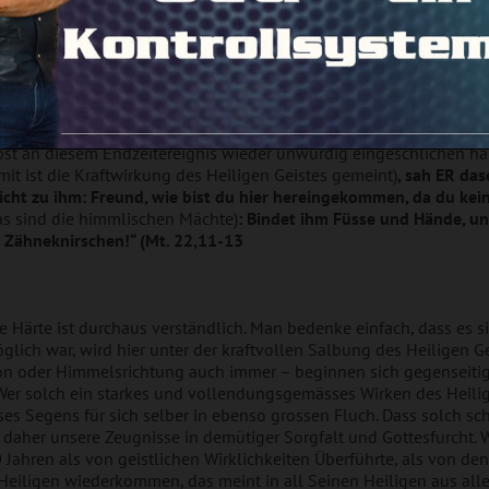
ob dies denn nicht gefährlich sei. Auch im zuvor erwähnten Gleic
anz simple: Ein und dieselbe Frequenz der Bemessung, die uns nun
reich zur organischen 1nsheit geführt hat, führt uns nun auch m
gehören. Es läuft ein und dasselbe ab, wie es schon immer war:
tes drin ist, signalisieren wir es uns gegenseitig. Das »Rauf und 
e Navigation liegt mit allen zusammen innerhalb des gemeinschaft
bst an diesem Endzeitereignis wieder unwürdig eingeschlichen ha
it ist die Kraftwirkung des Heiligen Geistes gemeint)
, sah ER das
icht zu ihm: Freund, wie bist du hier hereingekommen, da du kei
s sind die himmlischen Mächte)
: Bindet ihm Füsse und Hände, un
s Zähneknirschen!“ (Mt. 22,11-13
e Härte ist durchaus verständlich. Man bedenke einfach, dass es 
öglich war, wird hier unter der kraftvollen Salbung des Heiligen 
ion oder Himmelsrichtung auch immer – beginnen sich gegenseitig 
Wer solch ein starkes und vollendungsgemässes Wirken des Heilige
eses Segens für sich selber in ebenso grossen Fluch. Dass solch
t daher unsere Zeugnisse in demütiger Sorgfalt und Gottesfurcht. W
Jahren als von geistlichen Wirklichkeiten Überführte, als von den
 Heiligen wiederkommen, das meint in all Seinen Heiligen aus all