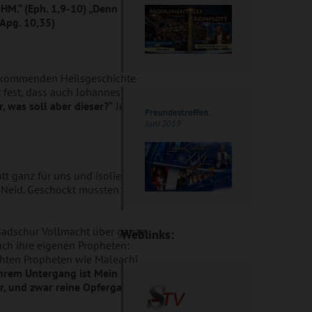
HM.“ (Eph. 1,9-10) „Denn in jeder
(Apg. 10,35)
er kommenden Heilsgeschichte
rt fest, dass auch Johannes hinter
r, was soll aber dieser?“
Jesu
Freundestreffen
Juni 2019
tt ganz für uns und isolieren uns
m Neid. Geschockt mussten schon
 Sadschur Vollmacht über ganze
Weblinks:
uch ihre eigenen Propheten:
chten Propheten wie Maleachi,
ihrem Untergang ist Mein Name
, und zwar reine Opfergaben.