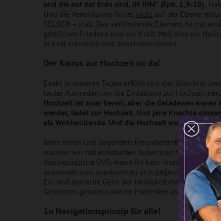
und die auf der Erde sind, IN IHM“ (Eph. 1,9-10).
Habe
Und die Vereinigung findet
nicht
auf der Ebene relig
SELBER – statt. Das verbindende Element ist mit an
göttlichen Friedens und der Kraft. Weil dies ein Heils
in Gott erkennen und annehmen lernen.
Der Kairos zur Hochzeit ist da!
Exakt in unseren Tagen erfüllt sich das Gleichnis Je
lauter Aus-reden um die Einladung zur Hochzeit her
Hochzeit ist zwar bereit, aber die Geladenen waren 
werdet, ladet zur Hochzeit. Und jene Knechte ging
als Wohlwollende. Und die Hochzeit wurde voll von 
Beim hinter uns liegenden Freundestreffen fand einm
standen wir mit ernsthaften Juden und Muslimen gem
diesbezügliche DVD, wenn ihr kein Internet habt. R
umarmten und anerkannten sich gegenseitig liebevoll 
Ein und derselbe Geist der Heiligkeit manifestierte
Gerechten genauso wie im Esoteriker usw. usf.
1n Navigationsprinzip für alle!