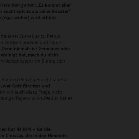
Israeliten gelten:
„Es kommt aber
r sucht solche als seine Anbeter“
e (egal woher) wird erhöht
Italiener Cornelius zu Petrus
en kultisch unreine und somit
! Denn niemals ist Gemeines oder
ereinigt hat, mach du nicht
e »Nichtchristen« im Bunde sein
 Auf den Punkt gebracht lautete
t, wer Gott fürchtet und
nn wir auch diese Frage nicht
dungs-Tagen« wirkt. Paulus hat es
en hat IN IHM – für die
em Christus, die in den Himmeln