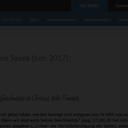
IVO SASEK
Famili
Zur Person
News
Veranstaltungen
Medienangebot
Grün
vo Sasek (Juni 2017):
Geschwister in Christus, liebe Freunde,
wir (alle) leben, werden bewegt und ereignen uns IN IHM, wie au
 Denn wir sind auch Seines Geschlechts.“ (Apg. 17,28) „Er hat uns
ennen gegeben (…) <bei> der Vervollständigung der Zeiten; al