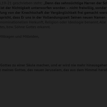
 8,19-21 geschrieben steht:
„Denn das sehnsüchtige Harren der Sc
st der Nichtigkeit unterworfen worden – nicht freiwillig, sonder
fung von der Knechtschaft der Vergänglichkeit frei gemacht werd
n spricht, dass Er uns in der Vollendungszeit Seinen neuen Namen 
nominationellen Herkunft, Religion oder Ideologie benannt. All
es, bzw. Söhne Gottes erkannt.
 Mittragen und Mitleiden,
Gottes zu einer Säule machen, und er wird nie mehr hinausgehen
 meines Gottes, des neuen Jerusalem, das aus dem Himmel her