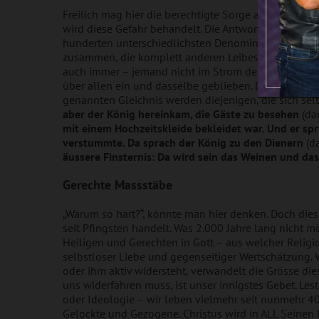
Freilich mag hier die berechtigte Sorge aufkommen, 
wird diese Gefahr behandelt. Die Antwort ist eine g
hunderten unterschiedlichsten Denominationen erfolg
zusammen, die komplett anderen Leibesbereichen an
auch immer – jemand nicht im Strom des Heiligen Geis
über allen ein und dasselbe geblieben. Die göttlich
genannten Gleichnis werden diejenigen, die sich sel
aber der König hereinkam, die Gäste zu besehen
(dam
mit einem Hochzeitskleide bekleidet war. Und er spr
verstummte. Da sprach der König zu den Dienern
(da
äussere Finsternis: Da wird sein das Weinen und da
Gerechte Massstäbe
„Warum so hart?“, könnte man hier denken. Doch dies
seit Pfingsten handelt. Was 2.000 Jahre lang nicht m
Heiligen und Gerechten in Gott – aus welcher Relig
selbstloser Liebe und gegenseitiger Wertschätzung. 
oder ihm aktiv widersteht, verwandelt die Grösse di
uns widerfahren muss, ist unser innigstes Gebet. Les
oder Ideologie – wir leben vielmehr seit nunmehr 40 
Gelockte und Gezogene. Christus wird in ALL Seinen