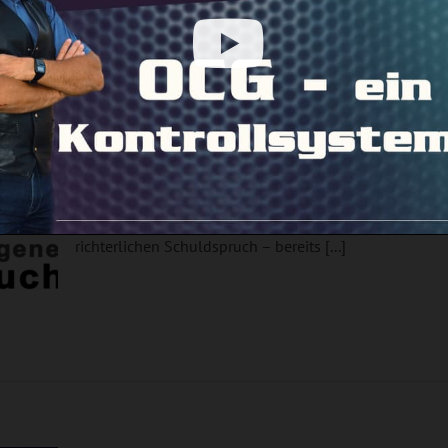
ch
Der verschwiegene Freispruch
Der verschwiegene Freispruch Samstag, 29.09.2018 Na
vorgeblichen Holocaustleugnung nicht eingeschritten
richterlichen Schuldspruch – bereits [...]
er