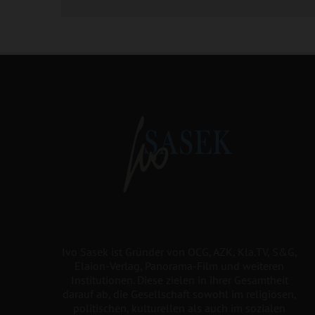
Ivo Sasek ist Gründer von OCG, AZK, Kla.TV, S&G,
Elaion-Verlag, Panorama-Film und weiteren
Institutionen. Diese zielen in ihrer Gesamtheit
darauf ab, die Gesellschaft sowohl im religiösen,
politischen, kulturellen als auch im sozialen