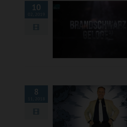
10
02, 2019
ORF Säbelrasseln gegen Kla.
Gründer Sasek
8
11, 2018