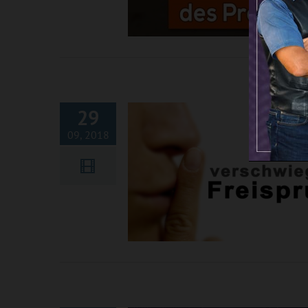
Der verschwiegene Freispru
29
09, 2018
Die DSGVO-Resistenten – od
Medientreiben live