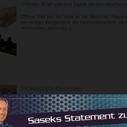
Offener Brief von Ivo Sasek an den deutsch
Offener Brief von Ivo Sasek an den deutschen Presserat
ein einziges Konglomerat von Meinungsmachern, die d
vortäuschen, während [...]
Im Sumpf des Presserates
Im Sumpf des Presserates Mittwoch, 08.08.2018 Kla.TV
Beobachtungsreise quer durch das rechtswidrige Med
Wahrheit über den [...]