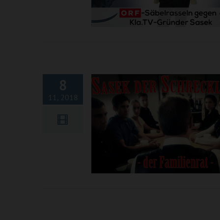
Sasek der Schreckliche – d
Familienrat
8
11, 2018
Offener Brief von Ivo Sasek
den deutschen Presserat