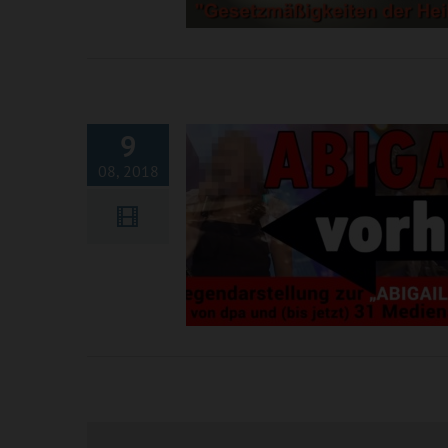
Gegendarstellung zur „ABIGA
STORY“ von dpa und über 
Medienstellen
9
08, 2018