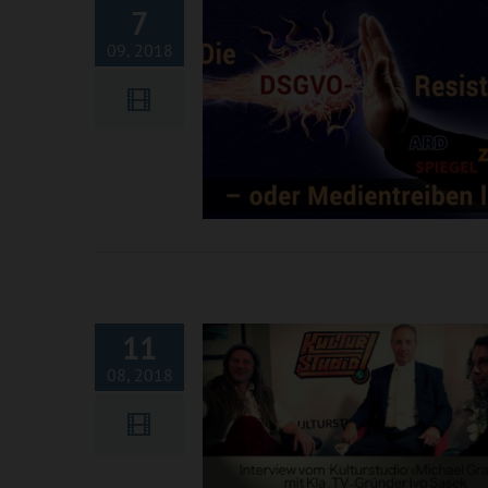
7
09, 2018
Interview vom „Kulturstudio“
Kla.TV-Gründer Ivo Sasek
„Gesetzmäßigkeiten der Heil
11
08, 2018
ABIGAIL vorher –