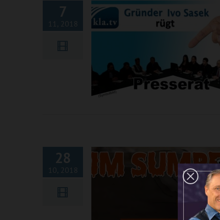
7
11, 2018
Im Sumpf des Presserates
28
10, 2018