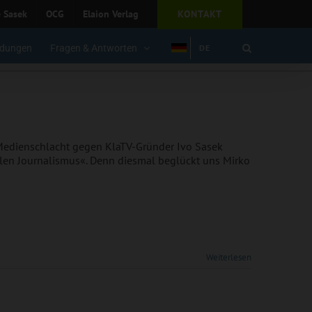
e Sasek
OCG
Elaion Verlag
KONTAKT
dungen
Fragen & Antworten
DE
edienschlacht gegen KlaTV-Gründer Ivo Sasek
alen Journalismus«. Denn diesmal beglückt uns Mirko
Weiterlesen