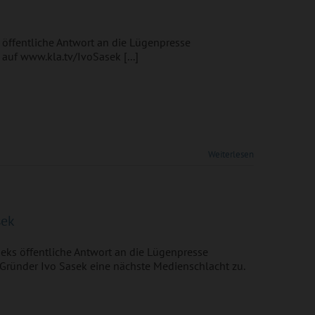
 öffentliche Antwort an die Lügenpresse
uf www.kla.tv/IvoSasek [...]
Weiterlesen
sek
eks öffentliche Antwort an die Lügenpresse
ründer Ivo Sasek eine nächste Medienschlacht zu.