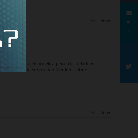
Weiterlesen
Rundbrief
chdem Ivo Sasek angeklagt wurde, bei einer
 zu sein, wurde er von den Medien – ohne
Weiterlesen