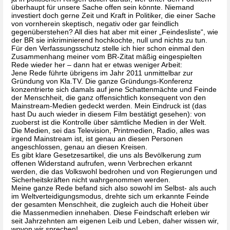
überhaupt für unsere Sache offen sein könnte. Niemand 
investiert doch gerne Zeit und Kraft in Politiker, die einer Sache 
von vornherein skeptisch, negativ oder gar feindlich 
gegenüberstehen? All dies hat aber mit einer „Feindesliste“, wie 
der BR sie inkriminierend hochkochte, null und nichts zu tun. 
Für den Verfassungsschutz stelle ich hier schon einmal den 
Zusammenhang meiner vom BR-Zitat mäßig eingespielten 
Rede wieder her – dann hat er etwas weniger Arbeit:
Jene Rede führte übrigens im Jahr 2011 unmittelbar zur 
Gründung von Kla.TV. Die ganze Gründungs-Konferenz 
konzentrierte sich damals auf jene Schattenmächte und Feinde 
der Menschheit, die ganz offensichtlich konsequent von den 
Mainstream-Medien gedeckt werden. Mein Eindruck ist (das 
hast Du auch wieder in diesem Film bestätigt gesehen): von 
zuoberst ist die Kontrolle über sämtliche Medien in der Welt. 
Die Medien, sei das Television, Printmedien, Radio, alles was 
irgend Mainstream ist, ist genau an diesen Personen 
angeschlossen, genau an diesen Kreisen.
Es gibt klare Gesetzesartikel, die uns als Bevölkerung zum 
offenen Widerstand aufrufen, wenn Verbrechen erkannt 
werden, die das Volkswohl bedrohen und von Regierungen und 
Sicherheitskräften nicht wahrgenommen werden. 
Meine ganze Rede befand sich also sowohl im Selbst- als auch 
im Weltverteidigungsmodus, drehte sich um erkannte Feinde 
der gesamten Menschheit, die zugleich auch die Hoheit über 
die Massenmedien innehaben. Diese Feindschaft erleben wir 
seit Jahrzehnten am eigenen Leib und Leben, daher wissen wir, 
wovon wir sprechen!