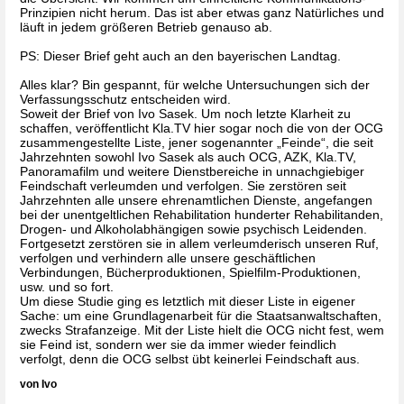
Prinzipien nicht herum. Das ist aber etwas ganz Natürliches und 
läuft in jedem größeren Betrieb genauso ab.
PS: Dieser Brief geht auch an den bayerischen Landtag.
Alles klar? Bin gespannt, für welche Untersuchungen sich der 
Verfassungsschutz entscheiden wird.
Soweit der Brief von Ivo Sasek. Um noch letzte Klarheit zu 
schaffen, veröffentlicht Kla.TV hier sogar noch die von der OCG 
zusammengestellte Liste, jener sogenannter „Feinde“, die seit 
Jahrzehnten sowohl Ivo Sasek als auch OCG, AZK, Kla.TV, 
Panoramafilm und weitere Dienstbereiche in unnachgiebiger 
Feindschaft verleumden und verfolgen. Sie zerstören seit 
Jahrzehnten alle unsere ehrenamtlichen Dienste, angefangen 
bei der unentgeltlichen Rehabilitation hunderter Rehabilitanden, 
Drogen- und Alkoholabhängigen sowie psychisch Leidenden. 
Fortgesetzt zerstören sie in allem verleumderisch unseren Ruf, 
verfolgen und verhindern alle unsere geschäftlichen 
Verbindungen, Bücherproduktionen, Spielfilm-Produktionen, 
usw. und so fort. 
Um diese Studie ging es letztlich mit dieser Liste in eigener 
Sache: um eine Grundlagenarbeit für die Staatsanwaltschaften, 
zwecks Strafanzeige. Mit der Liste hielt die OCG nicht fest, wem 
sie Feind ist, sondern wer sie da immer wieder feindlich 
verfolgt, denn die OCG selbst übt keinerlei Feindschaft aus.
von Ivo