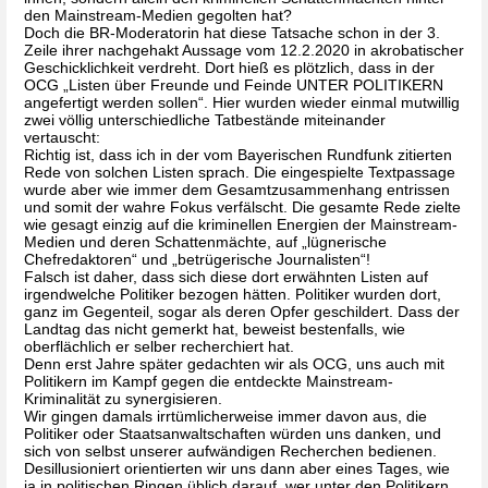
den Mainstream-Medien gegolten hat? 
Doch die BR-Moderatorin hat diese Tatsache schon in der 3. 
Zeile ihrer nachgehakt Aussage vom 12.2.2020 in akrobatischer 
Geschicklichkeit verdreht. Dort hieß es plötzlich, dass in der 
OCG „Listen über Freunde und Feinde UNTER POLITIKERN 
angefertigt werden sollen“. Hier wurden wieder einmal mutwillig 
zwei völlig unterschiedliche Tatbestände miteinander 
vertauscht:
Richtig ist, dass ich in der vom Bayerischen Rundfunk zitierten 
Rede von solchen Listen sprach. Die eingespielte Textpassage 
wurde aber wie immer dem Gesamtzusammenhang entrissen 
und somit der wahre Fokus verfälscht. Die gesamte Rede zielte 
wie gesagt einzig auf die kriminellen Energien der Mainstream-
Medien und deren Schattenmächte, auf „lügnerische 
Chefredaktoren“ und „betrügerische Journalisten“!
Falsch ist daher, dass sich diese dort erwähnten Listen auf 
irgendwelche Politiker bezogen hätten. Politiker wurden dort, 
ganz im Gegenteil, sogar als deren Opfer geschildert. Dass der 
Landtag das nicht gemerkt hat, beweist bestenfalls, wie 
oberflächlich er selber recherchiert hat. 
Denn erst Jahre später gedachten wir als OCG, uns auch mit 
Politikern im Kampf gegen die entdeckte Mainstream-
Kriminalität zu synergisieren. 
Wir gingen damals irrtümlicherweise immer davon aus, die 
Politiker oder Staatsanwaltschaften würden uns danken, und 
sich von selbst unserer aufwändigen Recherchen bedienen. 
Desillusioniert orientierten wir uns dann aber eines Tages, wie 
ja in politischen Ringen üblich darauf, wer unter den Politikern 