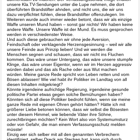
unsere Kla.TV-Sendungen unter die Lupe nehmen, die dort 
überführten Brandstifter ahnden, und nicht uns, die wir uns 
dazu verpflichtet fühlen, diese Brandstifter offenzulegen. Im 
Weiteren wurde auch immer wieder betont, dass wir als einzige 
Waffe unseren Mund haben – sonst gar nichts! Wir haben keine 
andere Waffe. Unsere Waffe ist der Mund. Es muss gesprochen 
werden in verschiedenster Weise.
Und auch diese gebrauchen wir ohne jede Aversion, 
Feindschaft oder verklagende Herzensgesinnung – weil wir alle 
unsere Feinde aus Prinzip lieben! Und wir werden die 
Menschen segnen und schauen, dass wir nicht ins Fluchen 
kommen. Das wäre unser Untergang, das wäre unsere stumpfe 
Klinge, das wäre unser Eigentor, wenn wir im Herzen aggressiv 
würden dabei und das als Rache oder aus Wut machen 
würden. Meine ganze Rede spricht von Leben retten und vom 
Bösen ablassen! Wie viel habt ihr Politiker im Landtag von all 
diesen Inhalten mitgekriegt?
Könnte irgendeine aufrichtige Regierung, irgendeine gesunde 
politische Partei etwas gegen solche Bemühungen haben? 
Könnten sich all diese Politiker bedroht fühlen, wenn sie meine 
ganze Rede mit eigenen Ohren gehört hätten? Hätte ich mit 
größerer Liebe betonen können, dass wir selbst die Bösesten 
unter diesem Himmel, wie liebende Väter ihre Söhne, 
zurechtbringen möchten? Kein Wort also von Systemumsturz 
oder von Gefahr, die man einem Verfassungsschutz melden 
müsste! 
Einzig wer sich selber mit all den genannten Verbrechern 
identifiziert, selber Dreck am Stecken hat, kann sich durch 