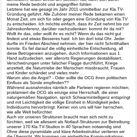
meine Rede bedroht und angegriffen fühlen. 
Letztere hat wie gesagt im Jahr 2011 unmittelbar zur Kla.TV-
Gründung geführt. Alle Zuhörer meiner Rede bekamen einen 
Monat Zeit, um sich für oder gegen eine Gründung von Kla.TV 
zu entscheiden. Ich möchte einfach, dass ihr Zeit nehmt bis zur 
Jahreskonferenz, darüber nachzudenken: kommt ihr da mit? 
Wollt ihr das, oder wollt ihr es nicht? Wenn du das nicht gut 
findest und etwas Besseres hast: Ich bin dort total Ohr. Jeder 
durfte im Frieden Abschied nehmen, der hier nicht Schritthalten 
konnte. Es fiel darauf die völlig einheitliche Entscheidung, all 
diese Betrügereien anzugehen, durch Informationen aus 1. 
Hand aufzudecken, wer allerorts Regierungen destabilisiert, 
Verschwörungen unter falscher Flagge durchführt, Kriege 
anzettelt, die Naturtriebe der Menschen missbraucht, Frauen 
und Kinder schändet und vieles mehr … 
Warum also die Angst? - Oder sollte die OCG ihren politischen 
Einfluss als Sünde empfinden?? 
Während ausnahmslos nämlich alle Parteien regieren möchten, 
proklamiert die OCG als einzige eine Herrschaft, die einer 
naturgemäßen Navigation, sprich Schwarmintelligenz entspringt 
und mit Leichtigkeit die völlige Einsheit in Mündigkeit jedes 
Individuums hervorbringt. Keiner von uns will hier herrschen, 
wie alle Welt befürchtet. 
Auch vor unseren Strukturen braucht man sich nicht zu 
fürchten, weil sie allesamt als Notlauf-Strukturen zur Betreibung 
unserer 170 Kla.TV-Studios in 40 Sprachen notwendig sind. 
Ohne diese pyramidale und klare Arbeitsstruktur verlieren wir 
die Übersicht. Wir kommen um einheitliche Kommunikations-