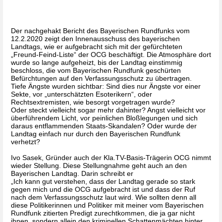
Der nachgehakt Bericht des Bayerischen Rundfunks vom 
12.2.2020 zeigt den Innenausschuss des bayerischen 
Landtags, wie er aufgebracht sich mit der gefürchteten 
„Freund-Feind-Liste“ der OCG beschäftigt. Die Atmosphäre dort 
wurde so lange aufgeheizt, bis der Landtag einstimmig 
beschloss, die vom Bayerischen Rundfunk geschürten 
Befürchtungen auf den Verfassungsschutz zu übertragen. 
Tiefe Ängste wurden sichtbar: Sind dies nur Ängste vor einer 
Sekte, vor „unterschätzten Esoterikern“, oder 
Rechtsextremisten, wie besorgt vorgetragen wurde? 
Oder steckt vielleicht sogar mehr dahinter? Angst vielleicht vor 
überführendem Licht, vor peinlichen Bloßlegungen und sich 
daraus entflammenden Staats-Skandalen? Oder wurde der 
Landtag einfach nur durch den Bayerischen Rundfunk 
verhetzt? 
Ivo Sasek, Gründer auch der Kla.TV-Basis-Trägerin OCG nimmt 
wieder Stellung. Diese Stellungnahme geht auch an den 
Bayerischen Landtag. Darin schreibt er
„Ich kann gut verstehen, dass der Landtag gerade so stark 
gegen mich und die OCG aufgebracht ist und dass der Ruf 
nach dem Verfassungsschutz laut wird. Wie sollten denn all 
diese Politikerinnen und Politiker mit meiner vom Bayerischen 
Rundfunk zitierten Predigt zurechtkommen, die ja gar nicht 
ihnen, sondern allein den kriminellen Schattenmächten hinter 