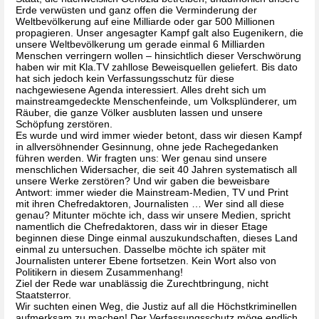
Erde verwüsten und ganz offen die Verminderung der 
Weltbevölkerung auf eine Milliarde oder gar 500 Millionen 
propagieren. Unser angesagter Kampf galt also Eugenikern, die 
unsere Weltbevölkerung um gerade einmal 6 Milliarden 
Menschen verringern wollen – hinsichtlich dieser Verschwörung 
haben wir mit Kla.TV zahllose Beweisquellen geliefert. Bis dato 
hat sich jedoch kein Verfassungsschutz für diese 
nachgewiesene Agenda interessiert. Alles dreht sich um 
mainstreamgedeckte Menschenfeinde, um Volksplünderer, um 
Räuber, die ganze Völker ausbluten lassen und unsere 
Schöpfung zerstören. 
Es wurde und wird immer wieder betont, dass wir diesen Kampf 
in allversöhnender Gesinnung, ohne jede Rachegedanken 
führen werden. Wir fragten uns: Wer genau sind unsere 
menschlichen Widersacher, die seit 40 Jahren systematisch all 
unsere Werke zerstören? Und wir gaben die beweisbare 
Antwort: immer wieder die Mainstream-Medien, TV und Print 
mit ihren Chefredaktoren, Journalisten … Wer sind all diese 
genau? Mitunter möchte ich, dass wir unsere Medien, spricht 
namentlich die Chefredaktoren, dass wir in dieser Etage 
beginnen diese Dinge einmal auszukundschaften, dieses Land 
einmal zu untersuchen. Dasselbe möchte ich später mit 
Journalisten unterer Ebene fortsetzen. Kein Wort also von 
Politikern in diesem Zusammenhang!
Ziel der Rede war unablässig die Zurechtbringung, nicht 
Staatsterror. 
Wir suchten einen Weg, die Justiz auf all die Höchstkriminellen 
aufmerksam zu machen! Der Verfassungsschutz möge endlich 