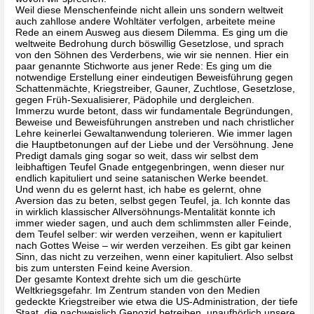
Weil diese Menschenfeinde nicht allein uns sondern weltweit 
auch zahllose andere Wohltäter verfolgen, arbeitete meine 
Rede an einem Ausweg aus diesem Dilemma. Es ging um die 
weltweite Bedrohung durch böswillig Gesetzlose, und sprach 
von den Söhnen des Verderbens, wie wir sie nennen. Hier ein 
paar genannte Stichworte aus jener Rede: Es ging um die 
notwendige Erstellung einer eindeutigen Beweisführung gegen 
Schattenmächte, Kriegstreiber, Gauner, Zuchtlose, Gesetzlose, 
gegen Früh-Sexualisierer, Pädophile und dergleichen. 
Immerzu wurde betont, dass wir fundamentale Begründungen, 
Beweise und Beweisführungen anstreben und nach christlicher 
Lehre keinerlei Gewaltanwendung tolerieren. Wie immer lagen 
die Hauptbetonungen auf der Liebe und der Versöhnung. Jene 
Predigt damals ging sogar so weit, dass wir selbst dem 
leibhaftigen Teufel Gnade entgegenbringen, wenn dieser nur 
endlich kapituliert und seine satanischen Werke beendet.
Und wenn du es gelernt hast, ich habe es gelernt, ohne 
Aversion das zu beten, selbst gegen Teufel, ja. Ich konnte das 
in wirklich klassischer Allversöhnungs-Mentalität konnte ich 
immer wieder sagen, und auch dem schlimmsten aller Feinde, 
dem Teufel selber: wir werden verzeihen, wenn er kapituliert 
nach Gottes Weise – wir werden verzeihen. Es gibt gar keinen 
Sinn, das nicht zu verzeihen, wenn einer kapituliert. Also selbst 
bis zum untersten Feind keine Aversion.
Der gesamte Kontext drehte sich um die geschürte 
Weltkriegsgefahr. Im Zentrum standen von den Medien 
gedeckte Kriegstreiber wie etwa die US-Administration, der tiefe 
Staat, die nachweislich Genozid betreiben, unaufhörlich unsere 