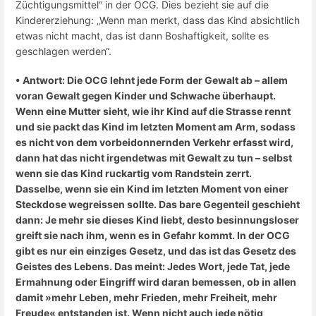
Züchtigungsmittel“ in der OCG. Dies bezieht sie auf die
Kindererziehung: „Wenn man merkt, dass das Kind absichtlich
etwas nicht macht, das ist dann Boshaftigkeit, sollte es
geschlagen werden“.
• Antwort: Die OCG lehnt jede Form der Gewalt ab – allem
voran Gewalt gegen Kinder und Schwache überhaupt.
Wenn eine Mutter sieht, wie ihr Kind auf die Strasse rennt
und sie packt das Kind im letzten Moment am Arm, sodass
es nicht von dem vorbeidonnernden Verkehr erfasst wird,
dann hat das nicht irgendetwas mit Gewalt zu tun – selbst
wenn sie das Kind ruckartig vom Randstein zerrt.
Dasselbe, wenn sie ein Kind im letzten Moment von einer
Steckdose wegreissen sollte. Das bare Gegenteil geschieht
dann: Je mehr sie dieses Kind liebt, desto besinnungsloser
greift sie nach ihm, wenn es in Gefahr kommt.
In der OCG
gibt es nur ein einziges Gesetz, und das ist das Gesetz des
Geistes des Lebens. Das meint: Jedes Wort, jede Tat, jede
Ermahnung oder Eingriff wird daran bemessen, ob in allen
damit »mehr Leben, mehr Frieden, mehr Freiheit, mehr
Freude« entstanden ist.
Wenn nicht auch jede nötig