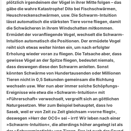
plötzlich irgendeinem der Vögel in ihrer Mitte folgen – das
gäbe die wahre Katastrophe!
Dito bei Fischschwärmen,
Heuschreckenschwärmen, usw. Die Schwarm-Intuition
lässt automatisch die stärksten Tiere vorne fliegen, damit
die Schwächeren in ihrem Windschatten mitkommen.
Ermüdet der voranfliegende Vogel, wechselt die Schwarm-
Intuition automatisch die Positionen. Der ermüdete Vogel
reiht sich etwas weiter hinten ein, um nach erfolgter
Erholung wieder voran zu fliegen. Die Tatsache aber, dass
gewisse Vögel an der Spitze fliegen, bedeutet niemals,
dass deswegen diese den Schwarm anleiten. Sonst
könnten Schwärme von Hundertausenden oder Millionen
Tieren nicht in 0,5 Sekunden gemeinsam die Richtung
wechseln usw.
Wer nun aber immer solche Schöpfungs-
Ereignisse wie etwa die »Schwarm-Intuition« mit
»Führerschaft« verwechselt, vergreift sich an göttlichen
Naturgesetzen. Wer zum Beispiel behauptet, dass Ivo
Sasek, weil er von Zeit zu Zeit gleichsam »vorne fliegt«,
deswegen »Herr der OCG« sei – irrt! Wir leben nach einer
»Schwarm-Intuition«, die allerdings höher angelegt ist als
der »Schwarminstinkt« von Tieren. Das ist auch der Grund,