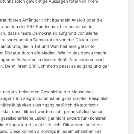
undfunks solch gewichtige Aussagen total von ihrem
traurigsten Anfänger nicht irgendein Anstoß oder die
xtrahenten der SRF Rundschau, hier noch mal der
ch, dass unsere Demokratien aufgrund von allerlei
ere sogenannten Demokratien von der Diktatur der
emokratie, die in Tat und Wahrheit eine getarnte
ten Diktatur durch die Medien. Wie ihr das genau macht,
egangenen Antworten in diesem Brief. Zum anderen sind
eren. Denn Ihrem SRF-Lohnherrn passt es so ganz und gar
 der negativ belasteten Geschichte der Menschheit
ssagen? Ich zeigte zunächst an ganz simplen Beispielen
häftstätigkeiten alles »ganz natürlich diktatorisch«
 klar, dass diktiert werden nicht grundsätzlich schon
esellschaftliche Leben gar nicht anders funktionieren
m Alltag allerorts plötzlich nicht Diktatoren, sondern
usw. Diese können allerdings in jedem einzelnen Fall