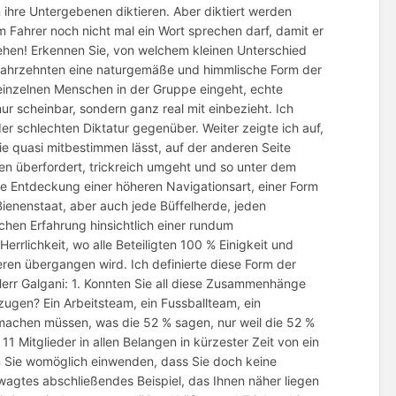
 ihre Untergebenen diktieren. Aber diktiert werden
 Fahrer noch nicht mal ein Wort sprechen darf, damit er
tehen! Erkennen Sie, von welchem kleinen Unterschied
it Jahrzehnten eine naturgemäße und himmlische Form der
 einzelnen Menschen in der Gruppe eingeht, echte
r scheinbar, sondern ganz real mit einbezieht. Ich
er schlechten Diktatur gegenüber. Weiter zeigte ich auf,
e quasi mitbestimmen lässt, auf der anderen Seite
ffen überfordert, trickreich umgeht und so unter dem
ere Entdeckung einer höheren Navigationsart, einer Form
Bienenstaat, aber auch jede Büffelherde, jeden
chen Erfahrung hinsichtlich einer rundum
errlichkeit, wo alle Beteiligten 100 % Einigkeit und
ren übergangen wird. Ich definierte diese Form der
 Herr Galgani: 1. Konnten Sie all diese Zusammenhänge
zugen? Ein Arbeitsteam, ein Fussballteam, ein
tmachen müssen, was die 52 % sagen, nur weil die 52 %
11 Mitglieder in allen Belangen in kürzester Zeit von ein
n Sie womöglich einwenden, dass Sie doch keine
wagtes abschließendes Beispiel, das Ihnen näher liegen