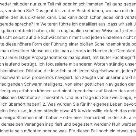
weder mit oder nur zum Teil mit oder im schlimmsten Fall ganz gegen
s, verstehen Sie? Das geht bis zu den Busbetrieben, wo man mit dem
allfrei den Bus diktieren kann. Das kann doch schon jedes Kind vers
 gerade spreche? Im Weiteren führte ich detailliert aus, dass wir se
igation entdeckt haben, die in unglaublich schöner Weise auf jeden
ksicht selbst auf die Schwächsten nimmt und jeden Einzelnen nicht nu
llte diese höhere Form der Führung einer bloßen Scheindemokratie od
 man dieselben Menschen, die man allerorts im Namen der Demokrati
ch allerlei listige Propagandatricks manipuliert, mit lauter Fachbegri
ich laufend betrügt. Ich fokussierte mit anderen Worten ständig uns
 himmlischen Diktatur, die letztlich auch jeden Vogelschwarm, jeden 
chschwarm usw. problemlos navigiert. Ich zeugte von unserer praktis
riedigenden Schwarmintelligenz, von einer göttlichen Navigation der H
riedigung erfahren können und nicht irgendeiner auf Kosten des ande
mlischen Diktatur als Theokratie. Und nun frage ich Sie zwei Dinge,
klich überhört haben? 2. Was würden Sie für Ihr eigenes Leben bevor
eitsklima usw., in dem ständig etwa 48 % widerwillig einfach das mi
ts einige Stimmen mehr haben – oder eine Teamarbeit, in der z.B. alle 
 demselben Verlangen inspiriert und begeistert werden? Nun werde
ionette sein möchten oder so was. Für diesen Fall noch ein etwas ge