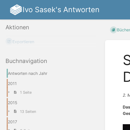
Ivo Sasek's Antworten
Aktionen
Büche
Exportieren
S
Buchnavigation
D
Antworten nach Jahr
2011
1 Seite
2. 
2015
Das
13 Seiten
Ges
2017