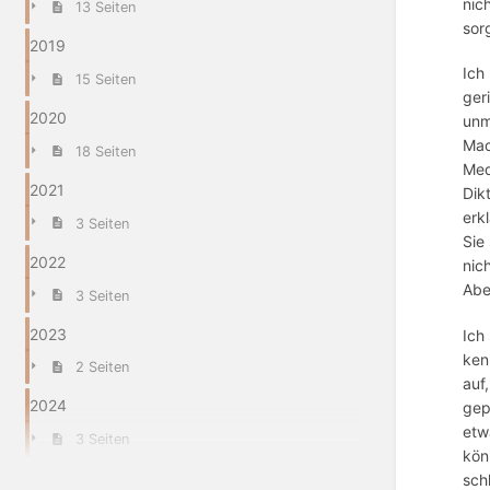
nic
13 Seiten
sor
2019
Ich
15 Seiten
ger
2020
unm
Mac
18 Seiten
Med
2021
Dik
erk
3 Seiten
Sie
2022
nic
Abe
3 Seiten
2023
Ich
ken
2 Seiten
auf
2024
gep
etw
3 Seiten
kön
sch