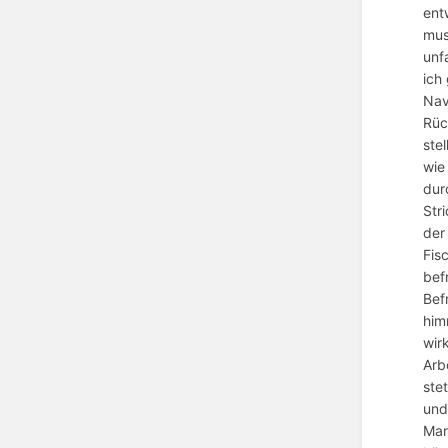
ent
mus
unf
ich
Nav
Rüc
ste
wie
dur
Str
der
Fis
bef
Bef
him
wir
Arb
ste
und
Mar