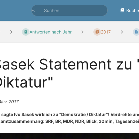
Büche
r
Antworten nach Jahr
2017
asek Statement zu 
iktatur"
März 2017
 sagte Ivo Sasek wirklich zu "Demokratie / Diktatur"! Verdrehte u
amtzusammenhang: SRF, BR, MDR, NDR, Blick, 20min, Tagesanzei