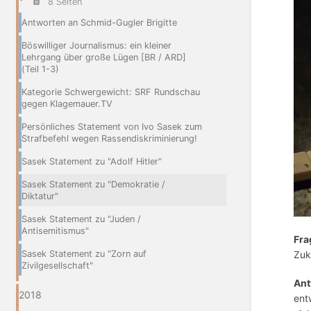
8 Seiten
Antworten an Schmid-Gugler Brigitte
Böswilliger Journalismus: ein kleiner
Lehrgang über große Lügen [BR / ARD]
(Teil 1-3)
Kategorie Schwergewicht: SRF Rundschau
gegen Klagemauer.TV
Persönliches Statement von Ivo Sasek zum
Strafbefehl wegen Rassendiskriminierung!
Sasek Statement zu "Adolf Hitler"
Sasek Statement zu "Demokratie /
Diktatur"
Sasek Statement zu "Juden /
Antisemitismus"
Fra
Sasek Statement zu "Zorn auf
Zuk
Zivilgesellschaft"
Ant
2018
ent