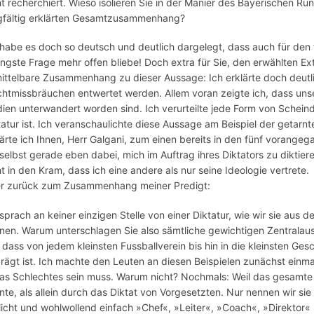
ht recherchiert. Wieso isolieren Sie in der Manier des Bayerischen R
gfältig erklärten Gesamtzusammenhang?
 habe es doch so deutsch und deutlich dargelegt, dass auch für den 
ingste Frage mehr offen bliebe! Doch extra für Sie, den erwählten E
ittelbare Zusammenhang zu dieser Aussage: Ich erklärte doch deutli
htmissbräuchen entwertet werden. Allem voran zeigte ich, dass uns
ien unterwandert worden sind. Ich verurteilte jede Form von Scheind
tatur ist. Ich veranschaulichte diese Aussage am Beispiel der getarn
lärte ich Ihnen, Herr Galgani, zum einen bereits in den fünf vorang
 selbst gerade eben dabei, mich im Auftrag ihres Diktators zu dikti
ht in den Kram, dass ich eine andere als nur seine Ideologie vertrete.
r zurück zum Zusammenhang meiner Predigt:
 sprach an keiner einzigen Stelle von einer Diktatur, wie wir sie aus
nen. Warum unterschlagen Sie also sämtliche gewichtigen Zentralau
, dass von jedem kleinsten Fussballverein bis hin in die kleinsten Gesc
rägt ist. Ich machte den Leuten an diesen Beispielen zunächst einmal
as Schlechtes sein muss. Warum nicht? Nochmals: Weil das gesamte g
nte, als allein durch das Diktat von Vorgesetzten. Nur nennen wir sie i
licht und wohlwollend einfach »Chef«, »Leiter«, »Coach«, »Direktor« 