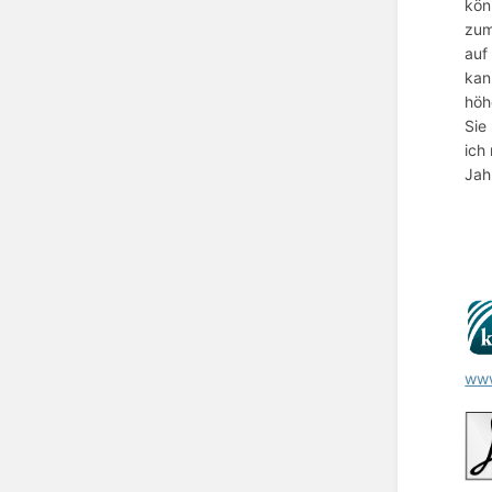
kön
zum
auf
kan
höh
Sie
ich
Jah
www